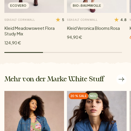
ECOVERO
BIO-BAUMWOLLE
5
4.8
SEASALT CORNWALL
SEASALT CORNWALL
Kleid Meadowsweet Flora
Kleid Veronica Blooms Rosa
Study Mix
94,90 €
124,90 €
Mehr von der Marke White Stuff
20 % SALE
NEU