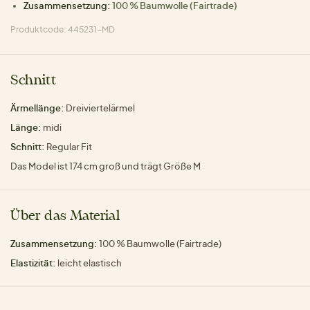
Zusammensetzung:
100 % Baumwolle (Fairtrade)
Produktcode: 445231-MD
Schnitt
Ärmellänge:
Dreiviertelärmel
Länge:
midi
Schnitt:
Regular Fit
Das Model ist 174 cm groß und trägt Größe M
Über das Material
Zusammensetzung:
100 % Baumwolle (Fairtrade)
Elastizität:
leicht elastisch