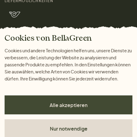
LIEFERMÖGLICHKEITEN
Herren
Rücksendung der Ware
Marken
Wohnen
Versand und Zahlung
Bella Green Magazin
Geschenke
Cookies von BellaGreen
Warum bei uns einkaufen
ZAHLUNGSMÖGLICHKEITEN
Cookies und andere Technologien helfen uns, unsere Dienste zu
verbessern, die Leistung der Website zu analysieren und
passende Produkte zu empfehlen. In den Einstellungen können
Sie auswählen, welche Arten von Cookies wir verwenden
dürfen. Ihre Einwilligung können Sie jederzeit widerrufen.
Alle akzeptieren
Nur notwendige