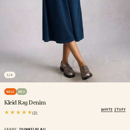
1
/
6
SALE
NEU
Kleid Ray Denim
(3)
FARBE:
DUNKELBLAU