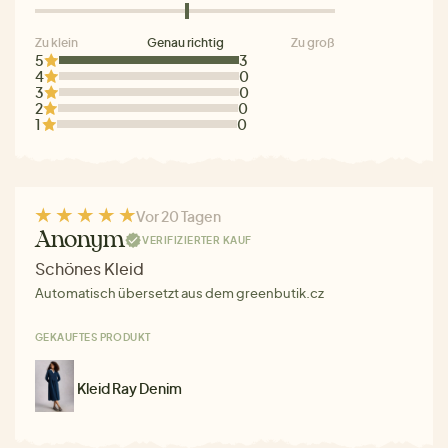
Zu klein
Genau richtig
Zu groß
5
3
4
0
3
0
2
0
1
0
Vor 20 Tagen
Anonym
VERIFIZIERTER KAUF
Schönes Kleid
Automatisch übersetzt aus dem greenbutik.cz
GEKAUFTES PRODUKT
Kleid Ray Denim