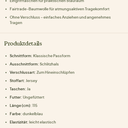
Eingrifftaschen für praktischen Stauraum
Fairtrade-Baumwolle für atmungsaktiven Tragekomfort
Ohne Verschluss – einfaches Anziehen und angenehmes
Tragen
Produktdetails
Schnittform:
Klassische Passform
Ausschnittform:
Schlitzhals
Verschlussart:
Zum Hineinschlüpfen
Stoffart:
Jersey
Taschen:
Ja
Futter:
Ungefüttert
Länge (cm):
115
Farbe:
dunkelblau
Elastizität:
leicht elastisch