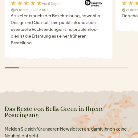
Vor 5 Tagen
VERIFIZIERTER KAUF
VERIFI
Artikel entspricht der Beschreibung, sowohl in
Ein schö
Design und Qualität, kam pünktlich und auch
eventuelle Rücksendungen sind problemlos-
dies ist die Erfahrung aus einer früheren
Bestellung.
Das Beste von Bella Green in Ihrem
Posteingang
Melden Sie sich für unseren Newsletter an, damit Ihnen keine
Neuheit entgeht