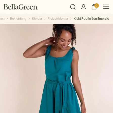
0
men
Bekleidung
Kleider
Freizeitkleider
Kleid Poplin Sun Emerald