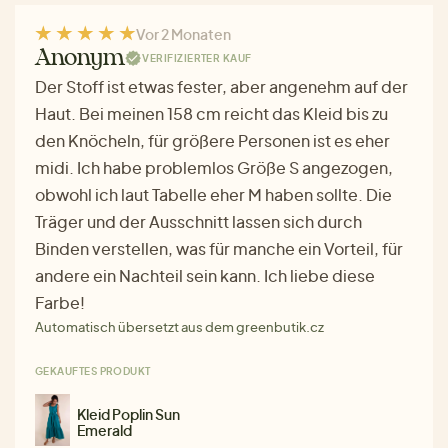
Vor 2 Monaten
Anonym
VERIFIZIERTER KAUF
Der Stoff ist etwas fester, aber angenehm auf der
Haut. Bei meinen 158 cm reicht das Kleid bis zu
den Knöcheln, für größere Personen ist es eher
midi. Ich habe problemlos Größe S angezogen,
obwohl ich laut Tabelle eher M haben sollte. Die
Träger und der Ausschnitt lassen sich durch
Binden verstellen, was für manche ein Vorteil, für
andere ein Nachteil sein kann. Ich liebe diese
Farbe!
Automatisch übersetzt aus dem greenbutik.cz
GEKAUFTES PRODUKT
Kleid Poplin Sun
Emerald