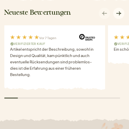
Neueste Bewertungen
Vor 7 Tagen
VERIFIZIERTER KAUF
VERIFI
Artikel entspricht der Beschreibung, sowohl in
Ein schö
Design und Qualität, kam pünktlich und auch
eventuelle Rücksendungen sind problemlos-
dies ist die Erfahrung aus einer früheren
Bestellung.