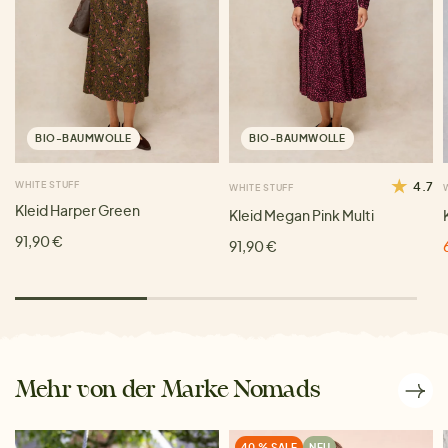
BIO-BAUMWOLLE
BIO-BAUMWOLLE
WHITE STUFF
4.7
WHITE STUFF
Kleid Harper Green
Kleid Megan Pink Multi
91,90 €
91,90 €
Mehr von der Marke Nomads
40 % SALE
NEU