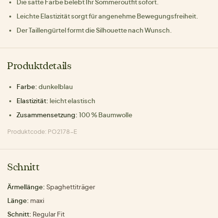
Die satte Farbe belebt Ihr Sommeroutfit sofort.
Leichte Elastizität sorgt für angenehme Bewegungsfreiheit.
Der Taillengürtel formt die Silhouette nach Wunsch.
Produktdetails
Farbe:
dunkelblau
Elastizität:
leicht elastisch
Zusammensetzung:
100 % Baumwolle
Produktcode: PO2178-E
Schnitt
Ärmellänge:
Spaghettiträger
Länge:
maxi
Schnitt:
Regular Fit