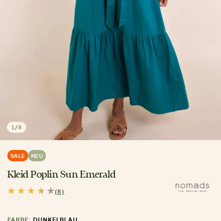
1
/
8
SALE
NEU
Kleid Poplin Sun Emerald
(8)
FARBE:
DUNKELBLAU