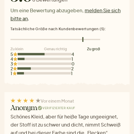
Um eine Bewertung abzugeben,
melden Sie sich
bitte an
.
Tatsächliche Größe nach Kundenbewertungen (5):
Zu klein
Genau richtig
Zu groß
5
4
4
1
3
0
2
2
1
1
Vor einem Monat
Anonym
VERIFIZIERTER KAUF
Schönes Kleid, aber für heiße Tage ungeeignet,
der Stoff ist zu schwer und dicht, nimmt Schweiß
auf und bei dieser Farbe sind die „Flecken“