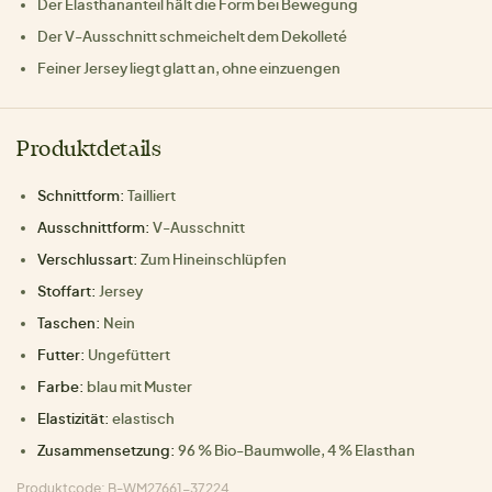
Der Elasthananteil hält die Form bei Bewegung
Der V-Ausschnitt schmeichelt dem Dekolleté
Feiner Jersey liegt glatt an, ohne einzuengen
Produktdetails
Schnittform:
Tailliert
Ausschnittform:
V-Ausschnitt
Verschlussart:
Zum Hineinschlüpfen
Stoffart:
Jersey
Taschen:
Nein
Futter:
Ungefüttert
Farbe:
blau mit Muster
Elastizität:
elastisch
Zusammensetzung:
96 % Bio-Baumwolle, 4 % Elasthan
Produktcode: B-WM27661-37224