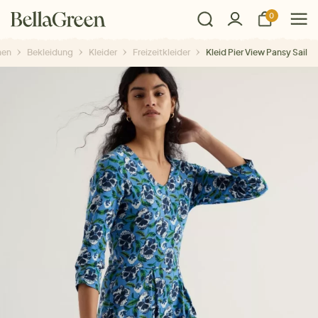
0
en
Bekleidung
Kleider
Freizeitkleider
Kleid Pier View Pansy Sail