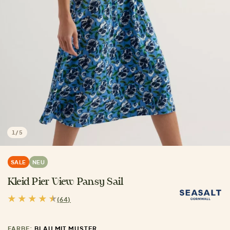
1
/
5
SALE
NEU
Kleid Pier View Pansy Sail
(64)
FARBE:
BLAU MIT MUSTER