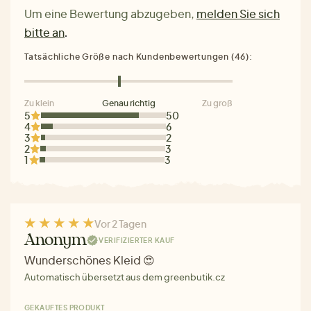
Um eine Bewertung abzugeben,
melden Sie sich
bitte an
.
Tatsächliche Größe nach Kundenbewertungen (46):
Zu klein
Genau richtig
Zu groß
5
50
4
6
3
2
2
3
1
3
Vor 2 Tagen
Anonym
VERIFIZIERTER KAUF
Wunderschönes Kleid 😍
Automatisch übersetzt aus dem greenbutik.cz
GEKAUFTES PRODUKT