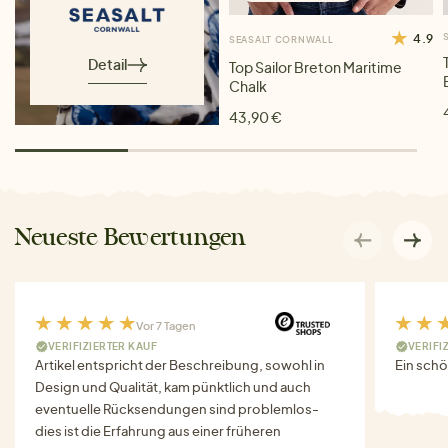
4.9
SEASALT CORNWALL
Detail
Top Sailor Breton Maritime
Chalk
43,90 €
Neueste Bewertungen
Vor 7 Tagen
VERIFIZIERTER KAUF
VERIFI
Artikel entspricht der Beschreibung, sowohl in
Ein schö
Design und Qualität, kam pünktlich und auch
eventuelle Rücksendungen sind problemlos-
dies ist die Erfahrung aus einer früheren