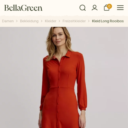
0
Damen
Bekleidung
Kleider
Freizeitkleider
Kleid Long Rooibos