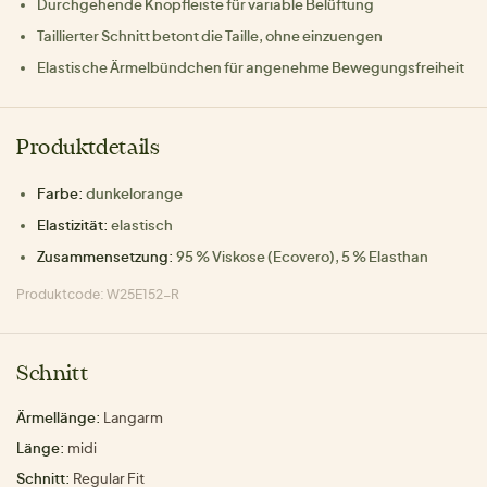
Durchgehende Knopfleiste für variable Belüftung
Taillierter Schnitt betont die Taille, ohne einzuengen
Elastische Ärmelbündchen für angenehme Bewegungsfreiheit
Produktdetails
Farbe:
dunkelorange
Elastizität:
elastisch
Zusammensetzung:
95 % Viskose (Ecovero), 5 % Elasthan
Produktcode: W25E152-R
Schnitt
Ärmellänge:
Langarm
Länge:
midi
Schnitt:
Regular Fit