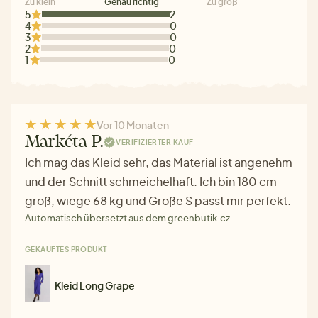
Zu klein
Genau richtig
Zu groß
5
2
4
0
3
0
2
0
1
0
Vor 10 Monaten
Markéta P.
VERIFIZIERTER KAUF
Ich mag das Kleid sehr, das Material ist angenehm
und der Schnitt schmeichelhaft. Ich bin 180 cm
groß, wiege 68 kg und Größe S passt mir perfekt.
Automatisch übersetzt aus dem greenbutik.cz
GEKAUFTES PRODUKT
Kleid Long Grape