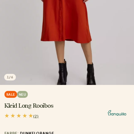
1
/
6
SALE
NEU
Kleid Long Rooibos
(2)
FARBE:
DUNKELORANGE