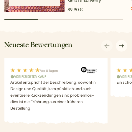
Kleid Lenaa Berry
89,90 €
Neueste Bewertungen
Vor 8 Tagen
VERIFIZIERTER KAUF
VERIFI
Artikel entspricht der Beschreibung, sowohl in
Ein schö
Design und Qualität, kam pünktlich und auch
eventuelle Rücksendungen sind problemlos-
dies ist die Erfahrung aus einer früheren
Bestellung.