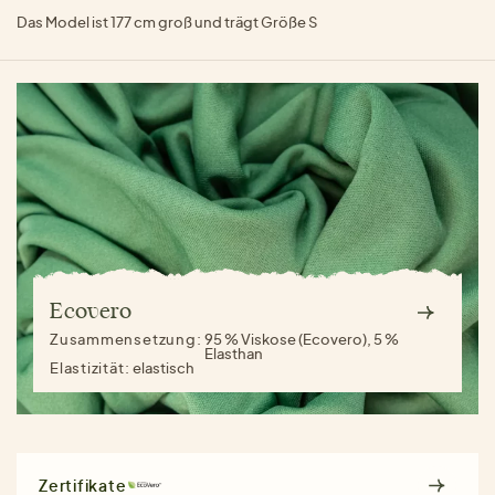
Das Model ist 177 cm groß und trägt Größe S
Ecovero
Zusammensetzung:
95 % Viskose (Ecovero), 5 %
Elasthan
Elastizität:
elastisch
Zertifikate