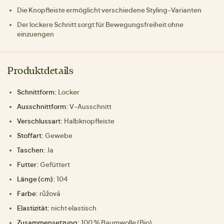
Die Knopfleiste ermöglicht verschiedene Styling-Varianten
Der lockere Schnitt sorgt für Bewegungsfreiheit ohne
einzuengen
Produktdetails
Schnittform:
Locker
Ausschnittform:
V-Ausschnitt
Verschlussart:
Halbknopfleiste
Stoffart:
Gewebe
Taschen:
Ja
Futter:
Gefüttert
Länge (cm):
104
Farbe:
růžová
Elastizität:
nicht elastisch
Zusammensetzung:
100 % Baumwolle (Bio)