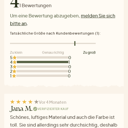
4
1 Bewertungen
Um eine Bewertung abzugeben,
melden Sie sich
bitte an
.
Tatsächliche Größe nach Kundenbewertungen (1):
Zu klein
Genau richtig
Zu groß
5
0
4
1
3
0
2
0
1
0
Vor 4 Monaten
Jana M.
VERIFIZIERTER KAUF
Schönes, luftiges Material und auch die Farbe ist
toll. Sie sind allerdings sehr durchsichtig, deshalb