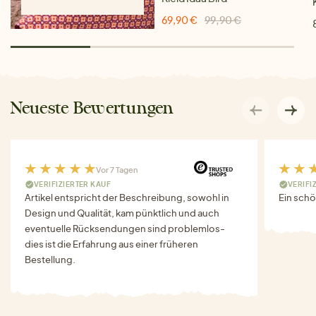
69,90 €
99,90 €
Neueste Bewertungen
Vor 7 Tagen
VERIFIZIERTER KAUF
VERIFI
Artikel entspricht der Beschreibung, sowohl in
Ein schö
Design und Qualität, kam pünktlich und auch
eventuelle Rücksendungen sind problemlos-
dies ist die Erfahrung aus einer früheren
Bestellung.