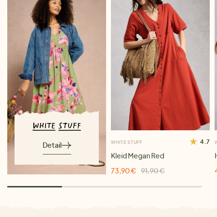
4.7
WHITE STUFF
Detail
Kleid Megan Red
73,90 €
91,90 €