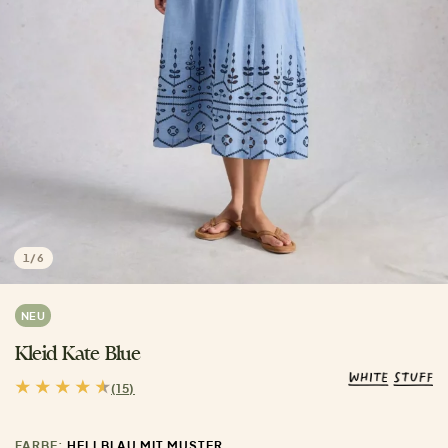
1
/
6
NEU
Kleid Kate Blue
(15)
FARBE:
HELLBLAU MIT MUSTER