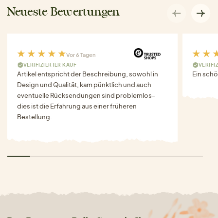
Neueste Bewertungen
Vor 6 Tagen
VERIFIZIERTER KAUF
VERIFI
Artikel entspricht der Beschreibung, sowohl in
Ein schö
Design und Qualität, kam pünktlich und auch
eventuelle Rücksendungen sind problemlos-
dies ist die Erfahrung aus einer früheren
Bestellung.