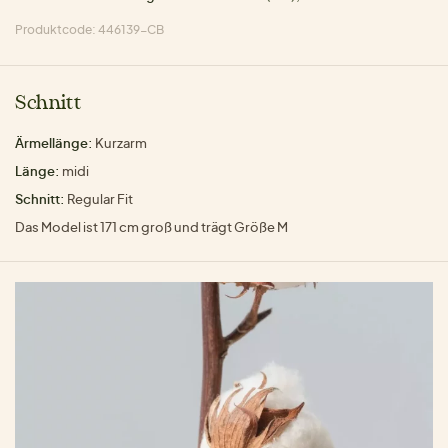
Produktcode: 446139-CB
Schnitt
Ärmellänge:
Kurzarm
Länge:
midi
Schnitt:
Regular Fit
Das Model ist 171 cm groß und trägt Größe M