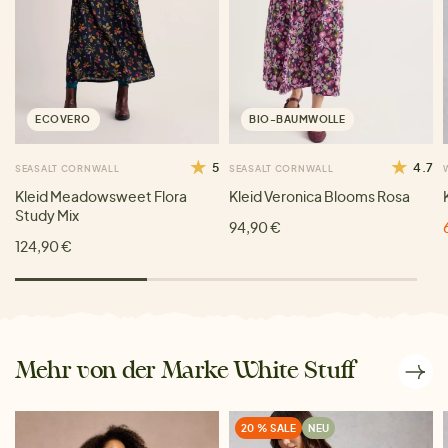
ECOVERO
BIO-BAUMWOLLE
5
4.7
SEASALT CORNWALL
SEASALT CORNWALL
Kleid Meadowsweet Flora
Kleid Veronica Blooms Rosa
Study Mix
94,90 €
124,90 €
Mehr von der Marke White Stuff
20 % SALE
NEU