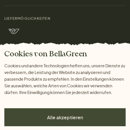
Materialien
Damen
Größenratgeber
Kontakt
LIEFERMÖGLICHKEITEN
Herren
Rücksendung der Ware
Marken
Wohnen
Versand und Zahlung
Bella Green Magazin
Geschenke
Cookies von BellaGreen
Warum bei uns einkaufen
ZAHLUNGSMÖGLICHKEITEN
Cookies und andere Technologien helfen uns, unsere Dienste zu
verbessern, die Leistung der Website zu analysieren und
passende Produkte zu empfehlen. In den Einstellungen können
Sie auswählen, welche Arten von Cookies wir verwenden
dürfen. Ihre Einwilligung können Sie jederzeit widerrufen.
Alle akzeptieren