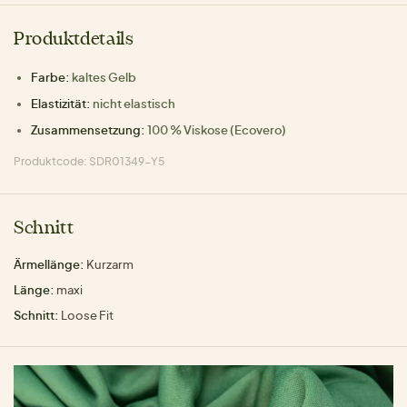
Produktdetails
Farbe:
kaltes Gelb
Elastizität:
nicht elastisch
Zusammensetzung:
100 % Viskose (Ecovero)
Produktcode: SDR01349-Y5
Schnitt
Ärmellänge:
Kurzarm
Länge:
maxi
Schnitt:
Loose Fit