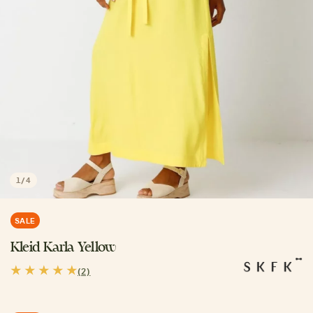
1
/
4
SALE
Kleid Karla Yellow
(2)