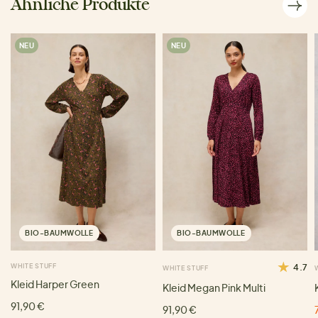
Ähnliche Produkte
NEU
NEU
BIO-BAUMWOLLE
BIO-BAUMWOLLE
WHITE STUFF
4.7
WHITE STUFF
Kleid Harper Green
Kleid Megan Pink Multi
91,90 €
91,90 €