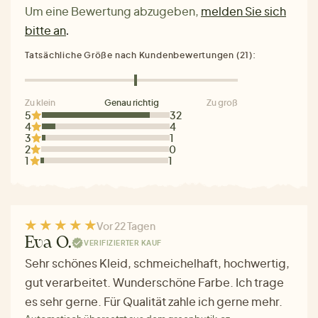
Um eine Bewertung abzugeben,
melden Sie sich
bitte an
.
Tatsächliche Größe nach Kundenbewertungen (21):
Zu klein
Genau richtig
Zu groß
5
32
4
4
3
1
2
0
1
1
Vor 22 Tagen
Eva O.
VERIFIZIERTER KAUF
Sehr schönes Kleid, schmeichelhaft, hochwertig,
gut verarbeitet. Wunderschöne Farbe. Ich trage
es sehr gerne. Für Qualität zahle ich gerne mehr.