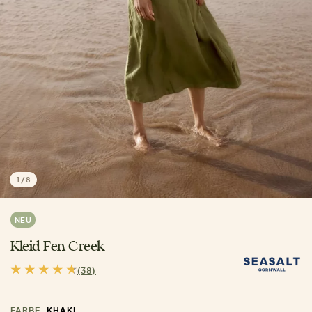
1
/
8
NEU
Kleid Fen Creek
(38)
FARBE:
KHAKI