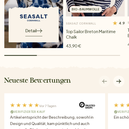
BIO-BAUMWOLLE
4.9
SEASALT CORNWALL
Detail
Top Sailor Breton Maritime
Chalk
43,90 €
Neueste Bewertungen
Vor 7 Tagen
VERIFIZIERTER KAUF
VERIFI
Artikel entspricht der Beschreibung, sowohl in
Ein schö
Design und Qualität, kam pünktlich und auch