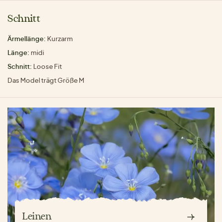
Schnitt
Ärmellänge:
Kurzarm
Länge:
midi
Schnitt:
Loose Fit
Das Model trägt Größe M
Leinen