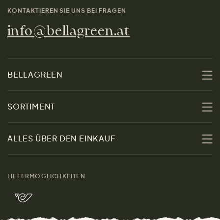
KONTAKTIEREN SIE UNS BEI FRAGEN
info@bellagreen.at
BELLAGREEN
Über uns
SORTIMENT
Nachhaltigkeit
Sale
ALLES ÜBER DEN EINKAUF
Materialien
Damen
Größenratgeber
Kontakt
LIEFERMÖGLICHKEITEN
Herren
Rücksendung der Ware
Marken
Wohnen
Versand und Zahlung