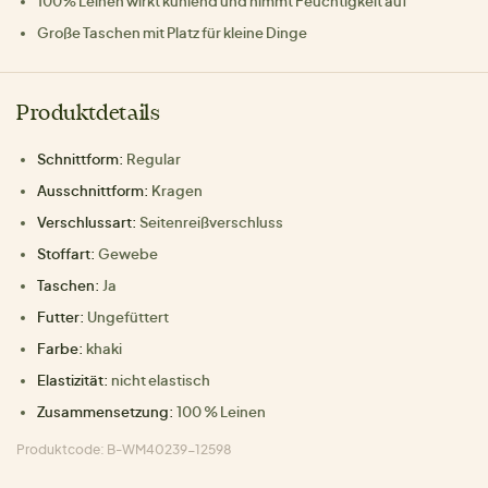
100% Leinen wirkt kühlend und nimmt Feuchtigkeit auf
Große Taschen mit Platz für kleine Dinge
Produktdetails
Schnittform:
Regular
Ausschnittform:
Kragen
Verschlussart:
Seitenreißverschluss
Stoffart:
Gewebe
Taschen:
Ja
Futter:
Ungefüttert
Farbe:
khaki
Elastizität:
nicht elastisch
Zusammensetzung:
100 % Leinen
Produktcode: B-WM40239-12598