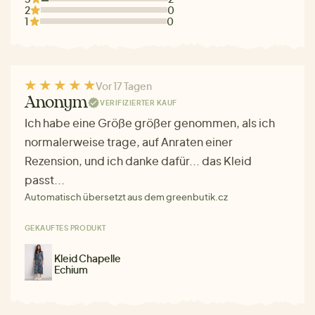
2
0
1
0
Vor 17 Tagen
Anonym
VERIFIZIERTER KAUF
Ich habe eine Größe größer genommen, als ich
normalerweise trage, auf Anraten einer
Rezension, und ich danke dafür... das Kleid
passt...
Automatisch übersetzt aus dem greenbutik.cz
GEKAUFTES PRODUKT
Kleid Chapelle
Echium