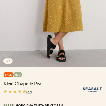
1
/
6
SALE
NEU
Kleid Chapelle Pear
(37)
FARBE:
HOŘČIČNÁ ŽLUTÁ SE VZOREM