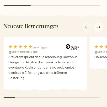
Neueste Bewertungen
Vor 9 Tagen
VERIFIZIERTER KAUF
VERIFI
Artikel entspricht der Beschreibung, sowohl in
Ein schö
Design und Qualität, kam pünktlich und auch
eventuelle Rücksendungen sind problemlos-
dies ist die Erfahrung aus einer früheren
Bestellung.