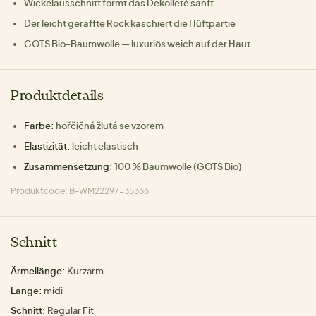
Wickelausschnitt formt das Dekolleté sanft
Der leicht geraffte Rock kaschiert die Hüftpartie
GOTS Bio-Baumwolle — luxuriös weich auf der Haut
Produktdetails
Farbe:
hořčičná žlutá se vzorem
Elastizität:
leicht elastisch
Zusammensetzung:
100 % Baumwolle (GOTS Bio)
Produktcode: B-WM22297-35366
Schnitt
Ärmellänge:
Kurzarm
Länge:
midi
Schnitt:
Regular Fit