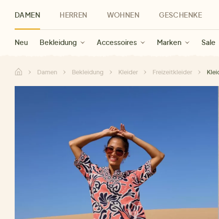
DAMEN
HERREN
WOHNEN
GESCHENKE
Neu
Herren Neu
Kategorien
Geschenke für Frauen
Sale Damen
Bekleidung
Bekleidung
Marken
Sale Herren
Accessoires
Geschenke für Männer
Sale
Marken
Marken
Sale
Gesch
Sale
Damen
Bekleidung
Kleider
Freizeitkleider
Klei