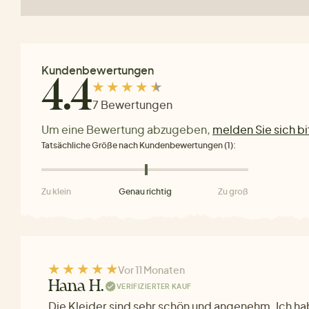
Kundenbewertungen
4.4
7 Bewertungen
Um eine Bewertung abzugeben,
melden Sie sich bi
Tatsächliche Größe nach Kundenbewertungen (1):
Zu klein
Genau richtig
Zu groß
Vor 11 Monaten
Hana H.
VERIFIZIERTER KAUF
Die Kleider sind sehr schön und angenehm. Ich h