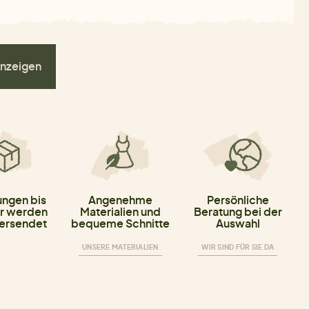
nzeigen
ungen bis
Angenehme
Persönliche
r werden
Materialien und
Beratung bei der
versendet
bequeme Schnitte
Auswahl
UNSERE MATERIALIEN
WIR SIND FÜR SIE DA