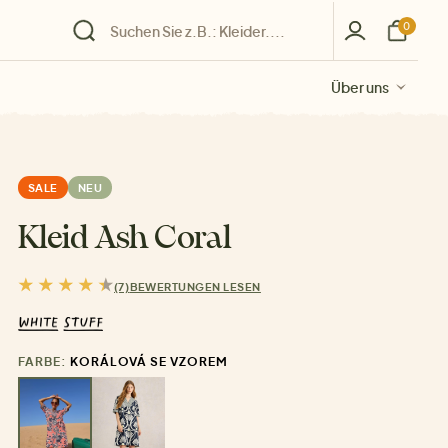
0
Über uns
Über uns
Über uns
Über uns
Über uns
SALE
NEU
Kleid Ash Coral
(7)
BEWERTUNGEN LESEN
FARBE:
KORÁLOVÁ SE VZOREM