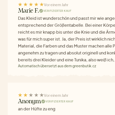
Vor einem Jahr
Marie F.
VERIFIZIERTER KAUF
Das Kleid ist wunderschön und passt mir wie ang
entsprechend der Größentabelle. Bei einer Körp
reicht es mir knapp bis unter die Knie und die Ärm
was für mich super ist. Ja, der Preis ist wirklich ni
Material, die Farben und das Muster machen alle 
angenehm zu tragen und absolut originell und kon
bereits drei Kleider und eine Tunika, also weiß ic
Automatisch übersetzt aus dem greenbutik.cz
Vor einem Jahr
Anonym
VERIFIZIERTER KAUF
an der Hüfte zu eng