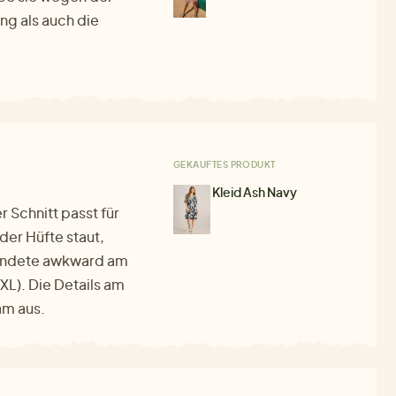
ng als auch die
GEKAUFTES PRODUKT
Kleid Ash Navy
r Schnitt passt für
der Hüfte staut,
 endete awkward am
XL). Die Details am
am aus.