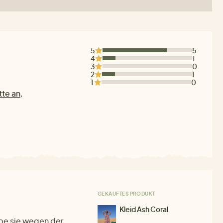
5
5
4
1
3
0
2
1
1
0
tte an
.
GEKAUFTES PRODUKT
Kleid Ash Coral
abe sie wegen der