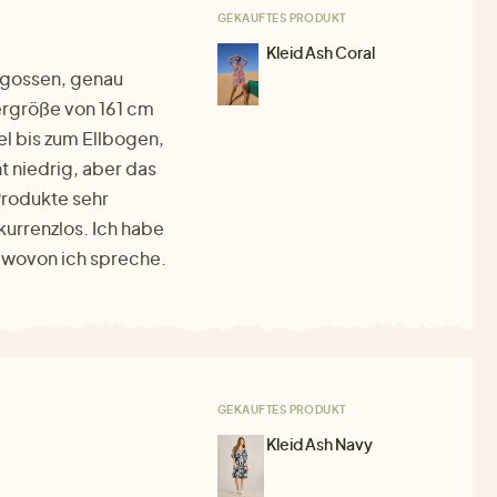
GEKAUFTES PRODUKT
Kleid Ash Coral
egossen, genau
ergröße von 161 cm
el bis zum Ellbogen,
cht niedrig, aber das
Produkte sehr
kurrenzlos. Ich habe
h, wovon ich spreche.
GEKAUFTES PRODUKT
Kleid Ash Navy