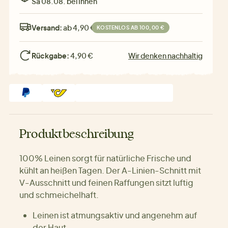
Sa 08.08. bei Ihnen
Versand:
ab 4,90 €
KOSTENLOS AB 100,00 €
Rückgabe:
4,90 €
Wir denken nachhaltig
Produktbeschreibung
100% Leinen sorgt für natürliche Frische und
kühlt an heißen Tagen. Der A-Linien-Schnitt mit
V-Ausschnitt und feinen Raffungen sitzt luftig
und schmeichelhaft.
Leinen ist atmungsaktiv und angenehm auf
der Haut