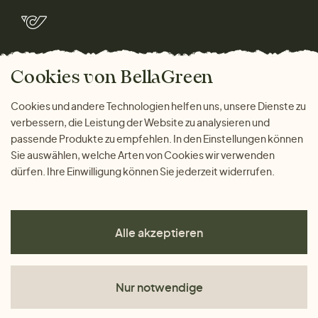
Rücksendung der Ware
Marken
Wohnen
Versand und Zahlung
Bella Green Magazin
Geschenke
Cookies von BellaGreen
Warum bei uns einkaufen
ZAHLUNGSMÖGLICHKEITEN
Cookies und andere Technologien helfen uns, unsere Dienste zu
verbessern, die Leistung der Website zu analysieren und
passende Produkte zu empfehlen. In den Einstellungen können
Sie auswählen, welche Arten von Cookies wir verwenden
dürfen. Ihre Einwilligung können Sie jederzeit widerrufen.
Alle akzeptieren
Nur notwendige
AGB