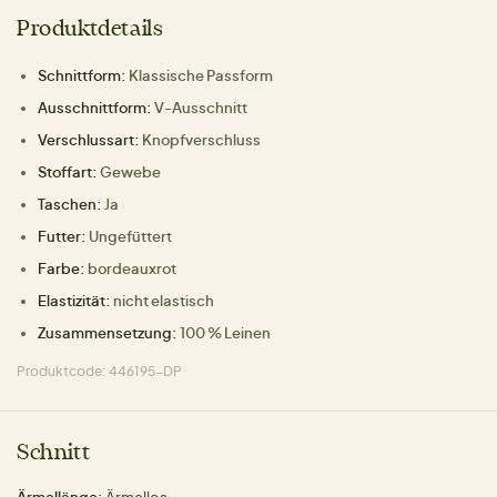
Produktdetails
Schnittform:
Klassische Passform
Ausschnittform:
V-Ausschnitt
Verschlussart:
Knopfverschluss
Stoffart:
Gewebe
Taschen:
Ja
Futter:
Ungefüttert
Farbe:
bordeauxrot
Elastizität:
nicht elastisch
Zusammensetzung:
100 % Leinen
Produktcode: 446195-DP
Schnitt
Ärmellänge:
Ärmellos