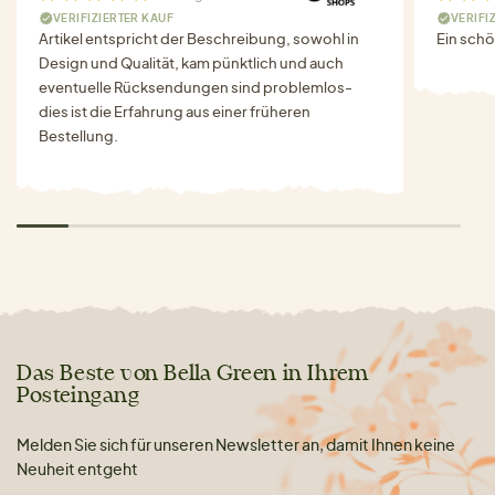
VERIFIZIERTER KAUF
VERIFI
Artikel entspricht der Beschreibung, sowohl in
Ein schö
Design und Qualität, kam pünktlich und auch
eventuelle Rücksendungen sind problemlos-
dies ist die Erfahrung aus einer früheren
Bestellung.
Das Beste von Bella Green in Ihrem
Posteingang
Melden Sie sich für unseren Newsletter an, damit Ihnen keine
Neuheit entgeht