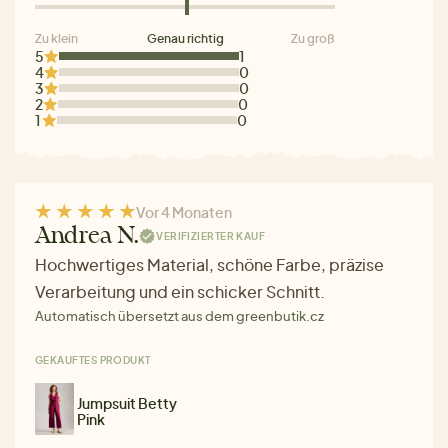
Zu klein
Genau richtig
Zu groß
5
1
4
0
3
0
2
0
1
0
Vor 4 Monaten
Andrea N.
VERIFIZIERTER KAUF
Hochwertiges Material, schöne Farbe, präzise
Verarbeitung und ein schicker Schnitt.
Automatisch übersetzt aus dem greenbutik.cz
GEKAUFTES PRODUKT
Jumpsuit Betty
Pink