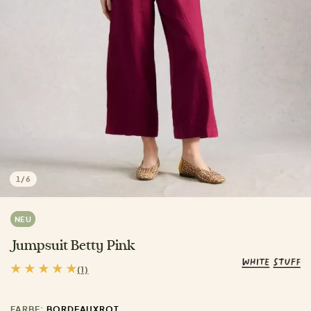
1
/
6
NEU
Jumpsuit Betty Pink
(1)
FARBE:
BORDEAUXROT