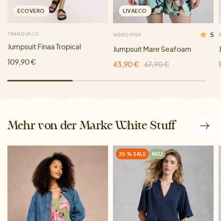
ECOVERO
LIVAECO
TRANQUILLO
5
WEIRD FISH
Jumpsuit Finaa Tropical
Jumpsuit Mare Seafoam
109,90 €
43,90 €
67,90 €
Mehr von der Marke White Stuff
20 % SALE
NEU