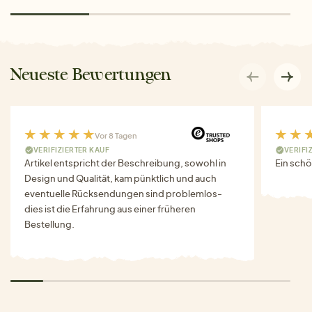
Neueste Bewertungen
Vor 8 Tagen
VERIFIZIERTER KAUF
VERIFI
Artikel entspricht der Beschreibung, sowohl in
Ein schö
Design und Qualität, kam pünktlich und auch
eventuelle Rücksendungen sind problemlos-
dies ist die Erfahrung aus einer früheren
Bestellung.