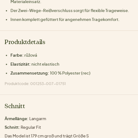
Materialeinsatz.
Der Zwei-Wege-Reißverschluss sorgt für flexible Trageweise.
Innen komplett gefüttert für angenehmen Tragekomfort.
Produktdetails
Farbe:
růžová
Elastizität:
nicht elastisch
Zusammensetzung:
100 % Polyester (rec)
Produktcode: 001253-007-01751
Schnitt
Ärmellänge:
Langarm
Schnitt:
Regular Fit
Das Model ist 179 cm groß und trägt Größe S