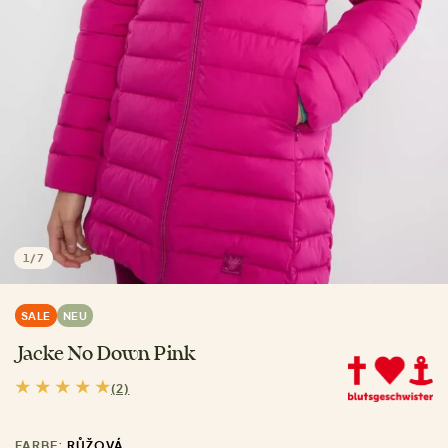
1
/
7
SALE
NEU
Jacke No Down Pink
(2)
FARBE:
RŮŽOVÁ