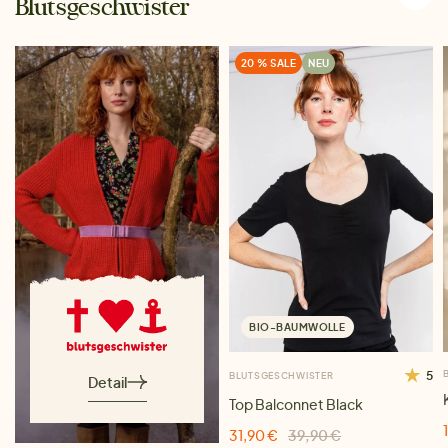
Blutsgeschwister
20 % SALE
NEU
BIO-BAUMWOLLE
5
BLUTSGESCHWISTER
Detail
Top Balconnet Black
31,90 €
39,90 €