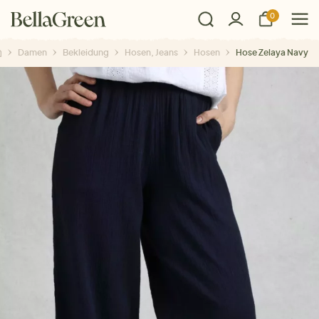
0
Damen
Bekleidung
Hosen, Jeans
Hosen
Hose Zelaya Navy