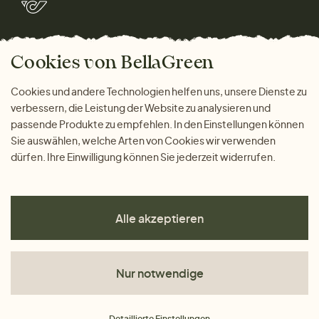
Marken
Wohnen
Versand und Zahlung
Bella Green Magazin
Geschenke
Cookies von BellaGreen
Warum bei uns einkaufen
ZAHLUNGSMÖGLICHKEITEN
Cookies und andere Technologien helfen uns, unsere Dienste zu
verbessern, die Leistung der Website zu analysieren und
passende Produkte zu empfehlen. In den Einstellungen können
Sie auswählen, welche Arten von Cookies wir verwenden
dürfen. Ihre Einwilligung können Sie jederzeit widerrufen.
Alle akzeptieren
Nur notwendige
AGB
Detaillierte Einstellungen