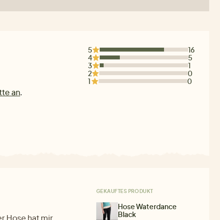
5
16
4
5
3
1
2
0
1
0
tte an
.
GEKAUFTES PRODUKT
Hose Waterdance
Black
er Hose hat mir