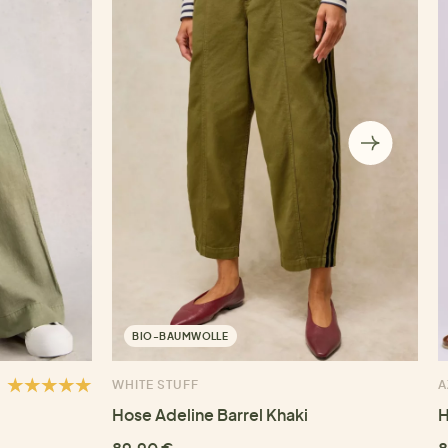
BIO-BAUMWOLLE
WHITE STUFF
A
Hose Adeline Barrel Khaki
H