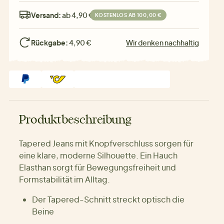
Versand:
ab 4,90 €
KOSTENLOS AB 100,00 €
Rückgabe:
4,90 €
Wir denken nachhaltig
Produktbeschreibung
Tapered Jeans mit Knopfverschluss sorgen für
eine klare, moderne Silhouette. Ein Hauch
Elasthan sorgt für Bewegungsfreiheit und
Formstabilität im Alltag.
Der Tapered-Schnitt streckt optisch die
Beine