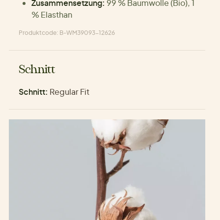
Zusammensetzung:
99 % Baumwolle (Bio), 1
% Elasthan
Produktcode: B-WM39093-12626
Schnitt
Schnitt:
Regular Fit