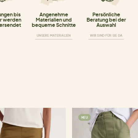
ungen bis
Angenehme
Persönliche
r werden
Materialien und
Beratung bei der
versendet
bequeme Schnitte
Auswahl
UNSERE MATERIALIEN
WIR SIND FÜR SIE DA
NEU