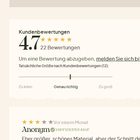
Kundenbewertungen
4.7
22 Bewertungen
Um eine Bewertung abzugeben,
melden Sie sich bi
Tatsächliche Größe nach Kundenbewertungen (12):
Zu klein
Genau richtig
Zu groß
Vor einem Monat
Anonym
VERIFIZIERTER KAUF
Eher größer, schönes Material, aber der Schnitt d