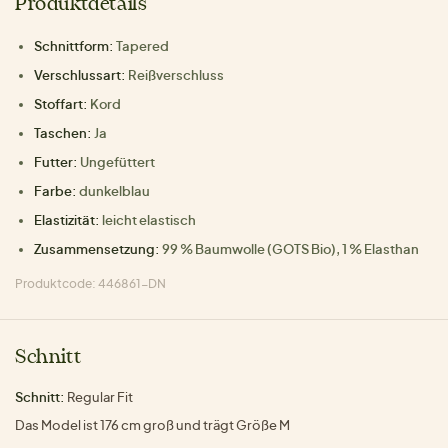
Produktdetails
Schnittform:
Tapered
Verschlussart:
Reißverschluss
Stoffart:
Kord
Taschen:
Ja
Futter:
Ungefüttert
Farbe:
dunkelblau
Elastizität:
leicht elastisch
Zusammensetzung:
99 % Baumwolle (GOTS Bio), 1 % Elasthan
Produktcode: 446861-DN
Schnitt
Schnitt:
Regular Fit
Das Model ist 176 cm groß und trägt Größe M