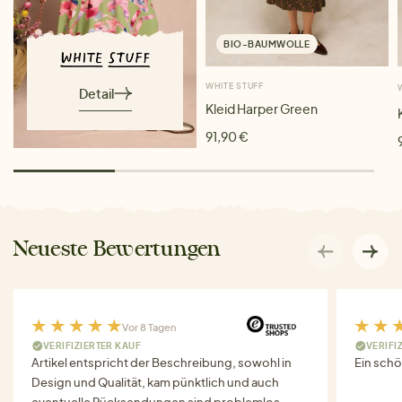
BIO-BAUMWOLLE
WHITE STUFF
Detail
Kleid Harper Green
91,90 €
Neueste Bewertungen
Vor 8 Tagen
VERIFIZIERTER KAUF
VERIFI
Artikel entspricht der Beschreibung, sowohl in
Ein schö
Design und Qualität, kam pünktlich und auch