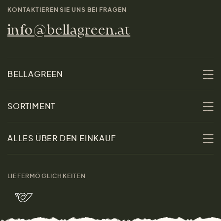
KONTAKTIEREN SIE UNS BEI FRAGEN
info@bellagreen.at
BELLAGREEN
Über uns
SORTIMENT
Nachhaltigkeit
Sale
ALLES ÜBER DEN EINKAUF
Materialien
Damen
Größenratgeber
Kontakt
LIEFERMÖGLICHKEITEN
Herren
Rücksendung der Ware
Marken
Wohnen
Versand und Zahlung