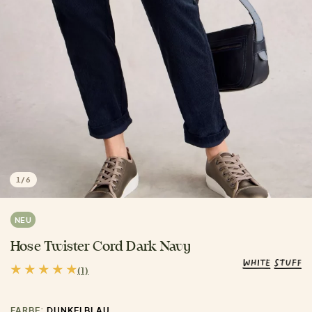
1
/
6
NEU
Hose Twister Cord Dark Navy
(1)
FARBE:
DUNKELBLAU