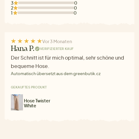
3
0
2
0
1
0
Vor 3 Monaten
Hana P.
VERIFIZIERTER KAUF
Der Schnitt ist für mich optimal, sehr schöne und
bequeme Hose.
Automatisch übersetzt aus dem greenbutik.cz
GEKAUFTES PRODUKT
Hose Twister
White