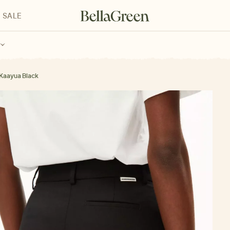
SALE
enke für Kinder
Geschenke für alle
Geschenkgutscheine
Kaayua Black