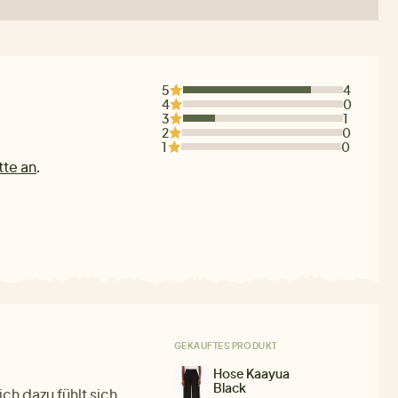
5
4
4
0
3
1
2
0
1
0
tte an
.
GEKAUFTES PRODUKT
Hose Kaayua
Black
ch dazu fühlt sich