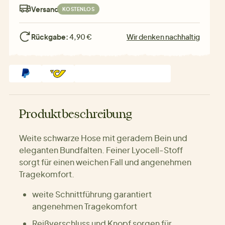
Versand:
KOSTENLOS
Rückgabe:
4,90 €
Wir denken nachhaltig
Produktbeschreibung
Weite schwarze Hose mit geradem Bein und
eleganten Bundfalten. Feiner Lyocell-Stoff
sorgt für einen weichen Fall und angenehmen
Tragekomfort.
weite Schnittführung garantiert
angenehmen Tragekomfort
Reißverschluss und Knopf sorgen für