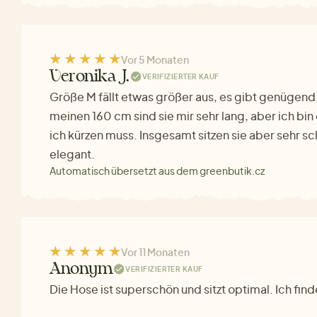
Vor 5 Monaten
Veronika J.
VERIFIZIERTER KAUF
Größe M fällt etwas größer aus, es gibt genügend Pl
meinen 160 cm sind sie mir sehr lang, aber ich bi
ich kürzen muss. Insgesamt sitzen sie aber sehr s
elegant.
Automatisch übersetzt aus dem greenbutik.cz
Vor 11 Monaten
Anonym
VERIFIZIERTER KAUF
Die Hose ist superschön und sitzt optimal. Ich find