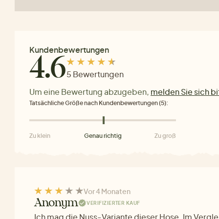
Kundenbewertungen
4.6
5 Bewertungen
Um eine Bewertung abzugeben,
melden Sie sich bi
Tatsächliche Größe nach Kundenbewertungen (5):
Zu klein
Genau richtig
Zu groß
Vor 4 Monaten
Anonym
VERIFIZIERTER KAUF
Ich mag die Nuss-Variante dieser Hose. Im Verglei