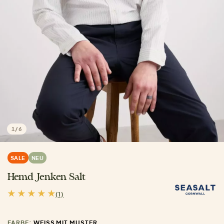
1
/
6
SALE
NEU
Hemd Jenken Salt
(1)
FARBE:
WEISS MIT MUSTER