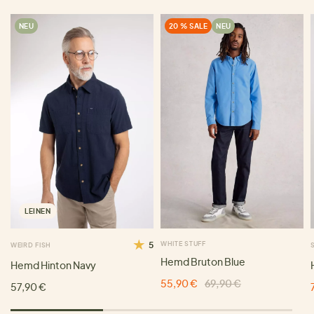
NEU
20 % SALE
NEU
LEINEN
5
WHITE STUFF
WEIRD FISH
Hemd Bruton Blue
Hemd Hinton Navy
55,90 €
69,90 €
57,90 €