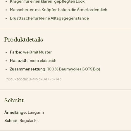
Kragen für einen klaren, gepflegten Look
Manschetten mit Knöpfen halten die Ärmel ordentlich
Brusttasche für kleine Alltagsgegenstände
Produktdetails
Farbe:
weiß mit Muster
Elastizität:
nicht elastisch
Zusammensetzung:
100 % Baumwolle (GOTS Bio)
Produktcode: B-MN39047-37143
Schnitt
Ärmellänge:
Langarm
Schnitt:
Regular Fit