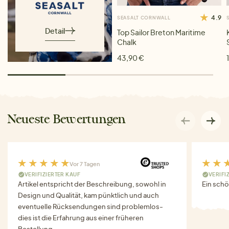
4.9
SEASALT CORNWALL
Detail
Top Sailor Breton Maritime
Chalk
43,90 €
Neueste Bewertungen
Vor 7 Tagen
VERIFIZIERTER KAUF
VERIFI
Artikel entspricht der Beschreibung, sowohl in
Ein schö
Design und Qualität, kam pünktlich und auch
eventuelle Rücksendungen sind problemlos-
dies ist die Erfahrung aus einer früheren