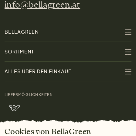
info@bellagreen.at
BELLAGREEN
Über uns
SORTIMENT
Nachhaltigkeit
Sale
ALLES ÜBER DEN EINKAUF
Materialien
Damen
Größenratgeber
Kontakt
LIEFERMÖGLICHKEITEN
Herren
Rücksendung der Ware
Marken
Wohnen
Versand und Zahlung
Bella Green Magazin
Geschenke
Cookies von BellaGreen
Warum bei uns einkaufen
ZAHLUNGSMÖGLICHKEITEN