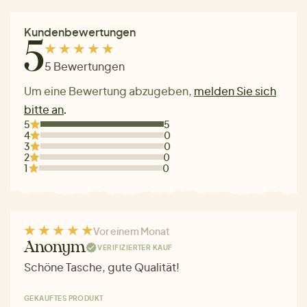
Kundenbewertungen
5
5 Bewertungen
Um eine Bewertung abzugeben,
melden Sie sich
bitte an
.
5
5
4
0
3
0
2
0
1
0
Vor einem Monat
Anonym
VERIFIZIERTER KAUF
Schöne Tasche, gute Qualität!
GEKAUFTES PRODUKT