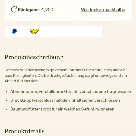
Rückgabe:
4,90 €
Wir denken nachhaltig
Produktbeschreibung
Kompakte Ledertasche in goldenem Ton bietet Platz für Handy und ein
paar Kleinigkeiten. Die beidseitige Ausführung sorgt unterwegs und am
Abend für Übersicht.
Abnehmbarer, verstellbarer Gurt für verschiedene Trageweisen
Druckknopfverschluss hält den Inhalt sicher verschlossen
Baumwollfutter sorgt für ein weiches Gefühl im Inneren
Produktdetails