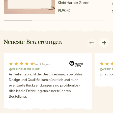
Kleid Harper Green
91,90 €
Neueste Bewertungen
Vor 9 Tagen
VERIFIZIERTER KAUF
VERIFI
Artikel entspricht der Beschreibung, sowohl in
Ein schö
Design und Qualität, kam pünktlich und auch
eventuelle Rücksendungen sind problemlos-
dies ist die Erfahrung aus einer früheren
Bestellung.