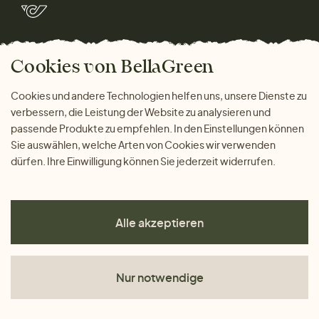
Marken
Wohnen
Versand und Zahlung
Bella Green Magazin
Geschenke
Cookies von BellaGreen
Warum bei uns einkaufen
ZAHLUNGSMÖGLICHKEITEN
Cookies und andere Technologien helfen uns, unsere Dienste zu
verbessern, die Leistung der Website zu analysieren und
passende Produkte zu empfehlen. In den Einstellungen können
Sie auswählen, welche Arten von Cookies wir verwenden
dürfen. Ihre Einwilligung können Sie jederzeit widerrufen.
Alle akzeptieren
Nur notwendige
AGB