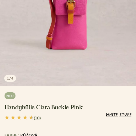
1
/
4
NEU
Handyhülle Clara Buckle Pink
(10)
FARBE:
RŮŽOVÁ