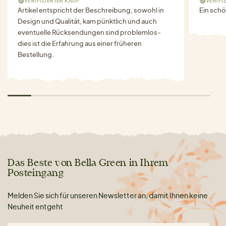
VERIFIZIERTER KAUF
VERIFI
Artikel entspricht der Beschreibung, sowohl in
Ein schö
Design und Qualität, kam pünktlich und auch
eventuelle Rücksendungen sind problemlos-
dies ist die Erfahrung aus einer früheren
Bestellung.
Das Beste von Bella Green in Ihrem
Posteingang
Melden Sie sich für unseren Newsletter an, damit Ihnen keine
Neuheit entgeht