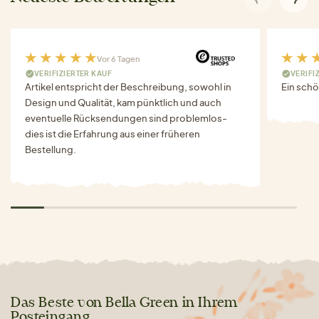
Vor 6 Tagen
VERIFIZIERTER KAUF
VERIFI
Artikel entspricht der Beschreibung, sowohl in
Ein schö
Design und Qualität, kam pünktlich und auch
eventuelle Rücksendungen sind problemlos-
dies ist die Erfahrung aus einer früheren
Bestellung.
Das Beste von Bella Green in Ihrem
Posteingang