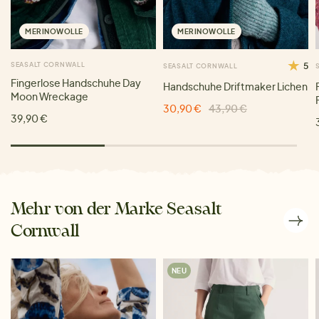
MERINOWOLLE
MERINOWOLLE
SEASALT CORNWALL
5
SEASALT CORNWALL
Fingerlose Handschuhe Day
Handschuhe Driftmaker Lichen
Moon Wreckage
30,90 €
43,90 €
39,90 €
Mehr von der Marke Seasalt
Cornwall
NEU