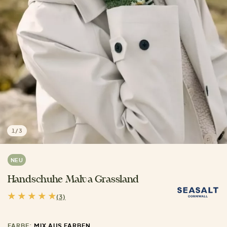
1
/
3
NEU
Handschuhe Malva Grassland
(3)
FARBE:
MIX AUS FARBEN