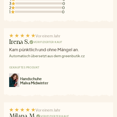
3
0
2
0
1
0
Vor einem Jahr
Irena S.
VERIFIZIERTER KAUF
Kam pünktlich und ohne Mängel an.
Automatisch übersetzt aus dem greenbutik.cz
GEKAUFTES PRODUKT
Handschuhe
Malva Midwinter
Vor einem Jahr
Milana M.
VERIFIZIERTER KAUF