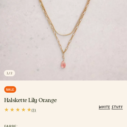
1
/
2
SALE
Halskette Lily Orange
(1)
FARBE: