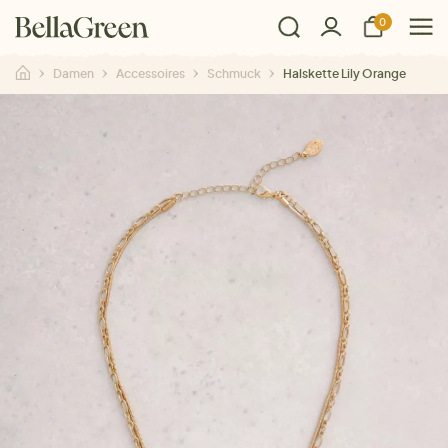
0
Damen
Accessoires
Schmuck
Halskette Lily Orange