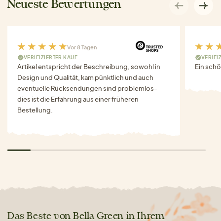
Neueste Bewertungen
Vor 8 Tagen
VERIFIZIERTER KAUF
VERIFI
Artikel entspricht der Beschreibung, sowohl in
Ein schö
Design und Qualität, kam pünktlich und auch
eventuelle Rücksendungen sind problemlos-
dies ist die Erfahrung aus einer früheren
Bestellung.
Das Beste von Bella Green in Ihrem