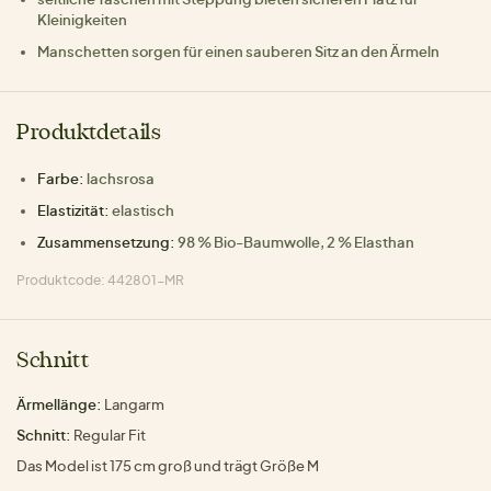
Kleinigkeiten
Manschetten sorgen für einen sauberen Sitz an den Ärmeln
Produktdetails
Farbe:
lachsrosa
Elastizität:
elastisch
Zusammensetzung:
98 % Bio-Baumwolle, 2 % Elasthan
Produktcode: 442801-MR
Schnitt
Ärmellänge:
Langarm
Schnitt:
Regular Fit
Das Model ist 175 cm groß und trägt Größe M