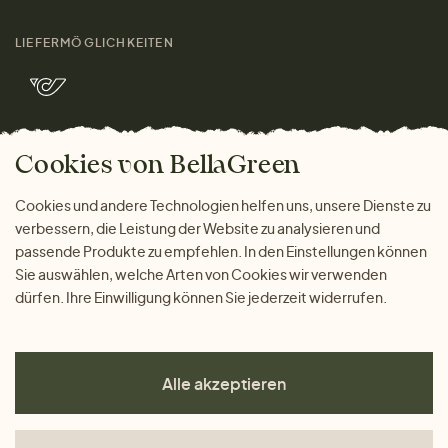
Damen
Größenratgeber
Kontakt
LIEFERMÖGLICHKEITEN
Herren
Rücksendung der Ware
Marken
Wohnen
Versand und Zahlung
Bella Green Magazin
Geschenke
Cookies von BellaGreen
Warum bei uns einkaufen
ZAHLUNGSMÖGLICHKEITEN
Cookies und andere Technologien helfen uns, unsere Dienste zu
verbessern, die Leistung der Website zu analysieren und
passende Produkte zu empfehlen. In den Einstellungen können
Sie auswählen, welche Arten von Cookies wir verwenden
dürfen. Ihre Einwilligung können Sie jederzeit widerrufen.
Alle akzeptieren