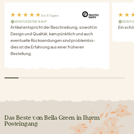
Vor 8 Tagen
VERIFIZIERTER KAUF
VERIFI
Artikel entspricht der Beschreibung, sowohl in
Ein schö
Design und Qualität, kam pünktlich und auch
eventuelle Rücksendungen sind problemlos-
dies ist die Erfahrung aus einer früheren
Bestellung.
Das Beste von Bella Green in Ihrem
Posteingang