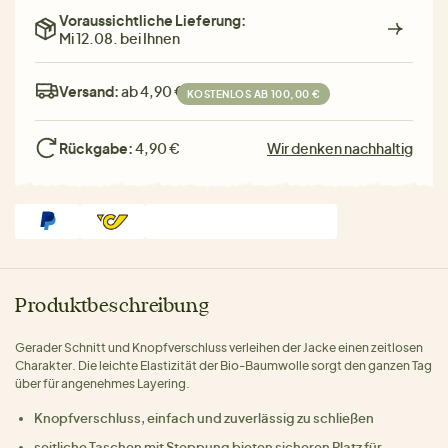
Voraussichtliche Lieferung:
Mi 12.08. bei Ihnen
Versand:
ab 4,90 €
KOSTENLOS AB 100,00 €
Rückgabe:
4,90 €
Wir denken nachhaltig
Produktbeschreibung
Gerader Schnitt und Knopfverschluss verleihen der Jacke einen zeitlosen
Charakter. Die leichte Elastizität der Bio-Baumwolle sorgt den ganzen Tag
über für angenehmes Layering.
Knopfverschluss, einfach und zuverlässig zu schließen
seitliche Taschen mit Steppung bieten sicheren Platz für