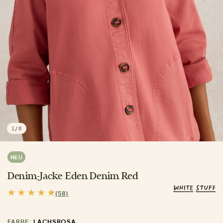
1
/
8
NEU
Denim-Jacke Eden Denim Red
(58)
FARBE:
LACHSROSA