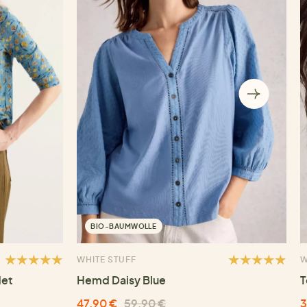
BIO-BAUMWOLLE
WHITE STUFF
W
det
Hemd Daisy Blue
T
47,90 €
59,90 €
3