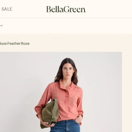
SALE
enke für Kinder
Geschenke für alle
Geschenkgutscheine
luse Feather Rose