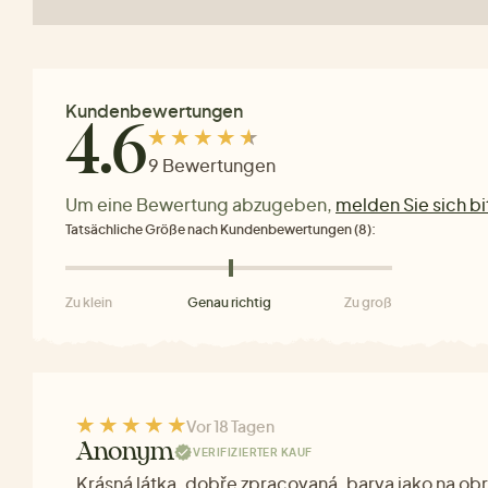
Kundenbewertungen
4.6
9 Bewertungen
Um eine Bewertung abzugeben,
melden Sie sich bi
Tatsächliche Größe nach Kundenbewertungen (8):
Zu klein
Genau richtig
Zu groß
Vor 18 Tagen
Anonym
VERIFIZIERTER KAUF
Krásná látka, dobře zpracovaná, barva jako na ob