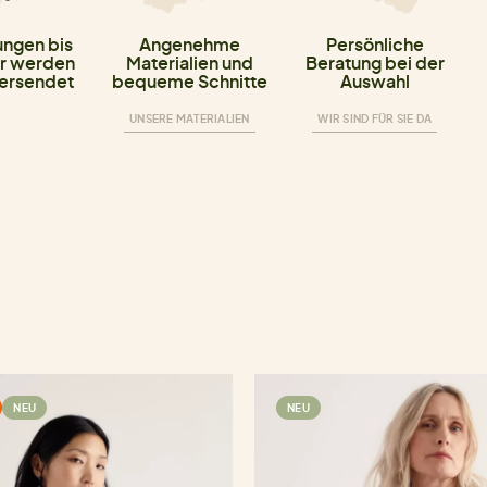
ungen bis
Angenehme
Persönliche
r werden
Materialien und
Beratung bei der
versendet
bequeme Schnitte
Auswahl
UNSERE MATERIALIEN
WIR SIND FÜR SIE DA
NEU
NEU