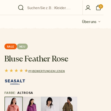
0
Über uns
Über uns
Über uns
Über uns
Über uns
SALE
NEU
Bluse Feather Rose
(9)
BEWERTUNGEN LESEN
FARBE:
ALTROSA