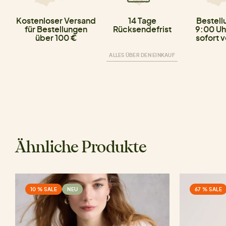
Kostenloser Versand
14 Tage
Bestell
für Bestellungen
Rücksendefrist
9:00 Uh
über 100 €
sofort 
ALLES ÜBER DEN EINKAUF
Ähnliche Produkte
10 % SALE
NEU
67 % SALE