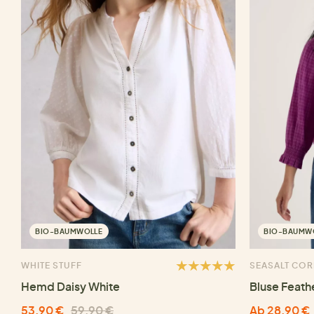
BIO-BAUMWOLLE
BIO-BAUMW
WHITE STUFF
SEASALT CO
Hemd Daisy White
Bluse Feath
53,90 €
59,90 €
Ab 28,90 €