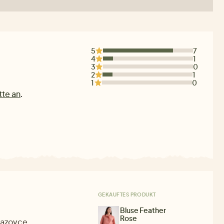
5
7
4
1
3
0
2
1
1
0
tte an
.
GEKAUFTES PRODUKT
Bluse Feather
Rose
razovce.