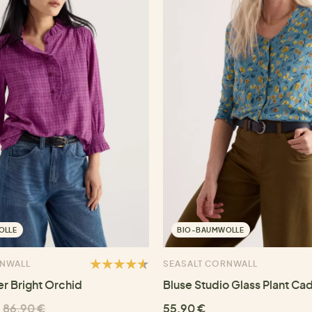
OLLE
BIO-BAUMWOLLE
RNWALL
SEASALT CORNWALL
er Bright Orchid
Bluse Studio Glass Plant Ca
86,90 €
55,90 €