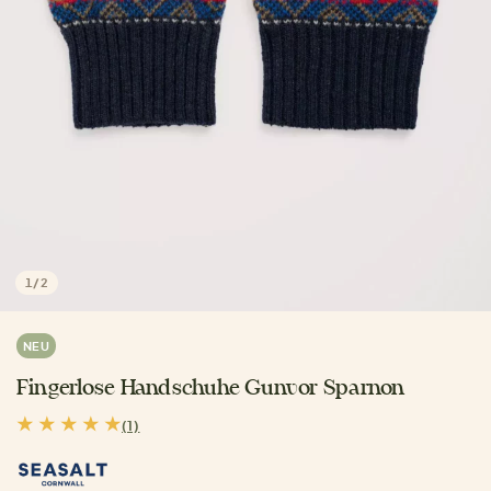
1
/
2
NEU
Fingerlose Handschuhe Gunvor Sparnon
(1)