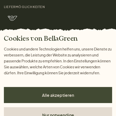
Größenratgeber
Kontakt
LIEFERMÖGLICHKEITEN
Herren
Rücksendung der Ware
Marken
Wohnen
Versand und Zahlung
Bella Green Magazin
Geschenke
Cookies von BellaGreen
Warum bei uns einkaufen
ZAHLUNGSMÖGLICHKEITEN
Cookies und andere Technologien helfen uns, unsere Dienste zu
verbessern, die Leistung der Website zu analysieren und
passende Produkte zu empfehlen. In den Einstellungen können
Sie auswählen, welche Arten von Cookies wir verwenden
dürfen. Ihre Einwilligung können Sie jederzeit widerrufen.
Alle akzeptieren
Nur notwendige