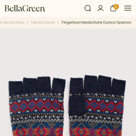
0
 & Handschuhe
Handschuche
Fingerlose Handschuhe Gunvor Sparnon