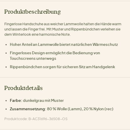
Produktbeschreibung
Fingerlose Handschuhe aus weicher Lammwolle halten die Hände warm
und lassen die Finger frei. Mit Muster und Rippenbündchen verleihen sie
dem Winterlook eine harmonische Note.
Hoher Anteil an Lammwolle bietet natürlichen Wärmeschutz
Fingerloses Design ermöglicht die Bedienung von
Touchscreens unterwegs
Rippenbündchen sorgen für sicheren Sitz am Handgelenk
Produktdetails
Farbe:
dunkelgrau mit Muster
Zusammensetzung:
80 % Wolle (Lamm), 20 % Nylon (rec)
Produktcode: B-AC31696-36508-OS