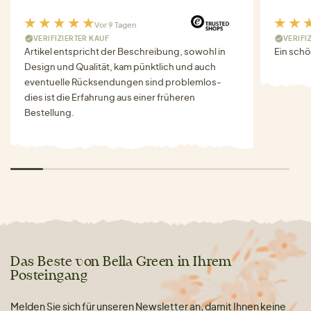
Vor 9 Tagen
VERIFIZIERTER KAUF
VERIFI
Artikel entspricht der Beschreibung, sowohl in
Ein schö
Design und Qualität, kam pünktlich und auch
eventuelle Rücksendungen sind problemlos-
dies ist die Erfahrung aus einer früheren
Bestellung.
Das Beste von Bella Green in Ihrem
Posteingang
Melden Sie sich für unseren Newsletter an, damit Ihnen keine