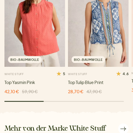
BIO-BAUMWOLLE
BIO-BAUMWOLLE
5
4.6
WHITE STUFF
WHITE STUFF
Top Yasmin Pink
Top Tulip Blue Print
42,10 €
59,90 €
28,70 €
47,90 €
Mehr von der Marke White Stuff