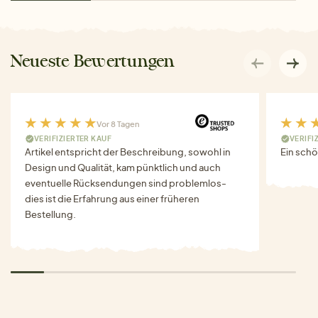
Neueste Bewertungen
Vor 8 Tagen
VERIFIZIERTER KAUF
VERIFI
Artikel entspricht der Beschreibung, sowohl in
Ein schö
Design und Qualität, kam pünktlich und auch
eventuelle Rücksendungen sind problemlos-
dies ist die Erfahrung aus einer früheren
Bestellung.