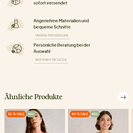
sofort versendet
Angenehme Materialien und
bequeme Schnitte
UNSERE MATERIALIEN
Persönliche Beratung bei der
Auswahl
WIR SIND FÜR SIE DA
Ähnliche Produkte
30 % SALE
NEU
40 % SALE
NEU