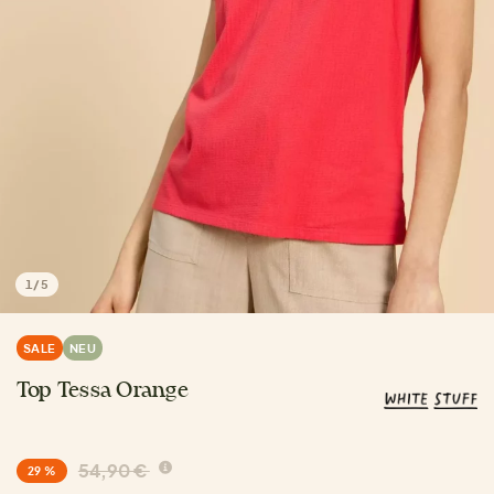
1
/
5
SALE
NEU
Top Tessa Orange
54,90 €
29 %