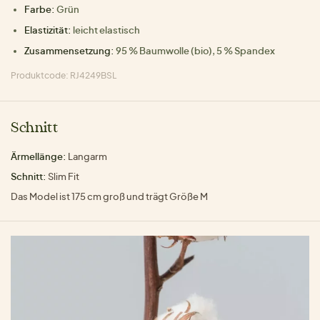
Farbe:
Grün
Elastizität:
leicht elastisch
Zusammensetzung:
95 % Baumwolle (bio), 5 % Spandex
Produktcode: RJ4249BSL
Schnitt
Ärmellänge:
Langarm
Schnitt:
Slim Fit
Das Model ist 175 cm groß und trägt Größe M