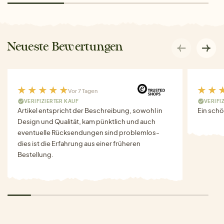
Neueste Bewertungen
Vor 7 Tagen
VERIFIZIERTER KAUF
VERIFI
Artikel entspricht der Beschreibung, sowohl in
Ein schö
Design und Qualität, kam pünktlich und auch
eventuelle Rücksendungen sind problemlos-
dies ist die Erfahrung aus einer früheren
Bestellung.