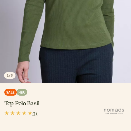
1
/
5
SALE
NEU
Top Polo Basil
(1)