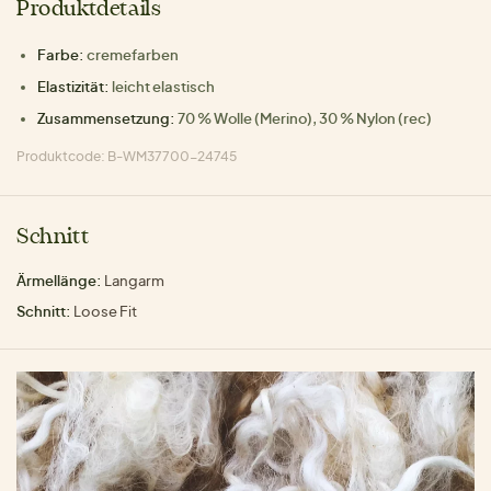
Produktdetails
Farbe:
cremefarben
Elastizität:
leicht elastisch
Zusammensetzung:
70 % Wolle (Merino), 30 % Nylon (rec)
Produktcode: B-WM37700-24745
Schnitt
Ärmellänge:
Langarm
Schnitt:
Loose Fit