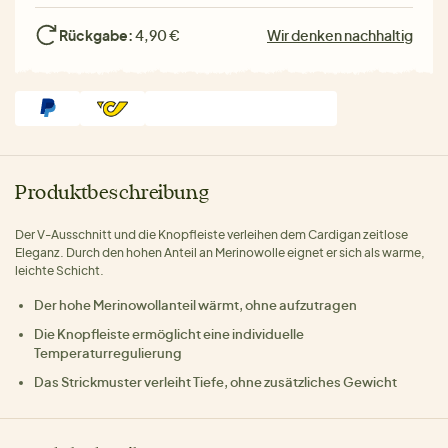
Rückgabe:
4,90 €
Wir denken nachhaltig
Produktbeschreibung
Der V-Ausschnitt und die Knopfleiste verleihen dem Cardigan zeitlose
Eleganz. Durch den hohen Anteil an Merinowolle eignet er sich als warme,
leichte Schicht.
Der hohe Merinowollanteil wärmt, ohne aufzutragen
Die Knopfleiste ermöglicht eine individuelle
Temperaturregulierung
Das Strickmuster verleiht Tiefe, ohne zusätzliches Gewicht