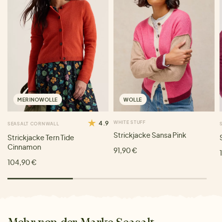
MERINOWOLLE
WOLLE
4.9
WHITE STUFF
SEASALT CORNWALL
Strickjacke Sansa Pink
Strickjacke Tern Tide
Cinnamon
91,90 €
104,90 €