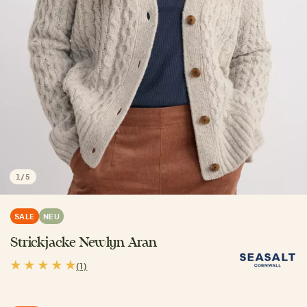
1
/
5
SALE
NEU
Strickjacke Newlyn Aran
(1)