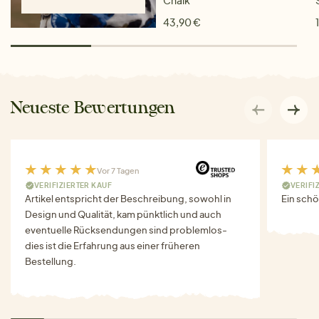
Chalk
43,90 €
Neueste Bewertungen
Vor 7 Tagen
VERIFIZIERTER KAUF
VERIFI
Artikel entspricht der Beschreibung, sowohl in
Ein schö
Design und Qualität, kam pünktlich und auch
eventuelle Rücksendungen sind problemlos-
dies ist die Erfahrung aus einer früheren
Bestellung.