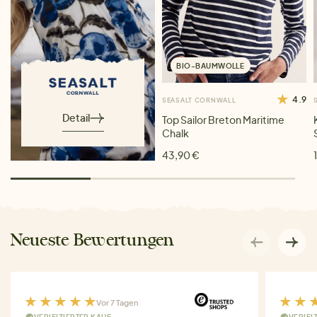
BIO-BAUMWOLLE
4.9
SEASALT CORNWALL
Detail
Top Sailor Breton Maritime
Chalk
43,90 €
Neueste Bewertungen
Vor 7 Tagen
VERIFIZIERTER KAUF
VERIFI