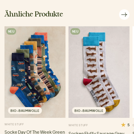
Ähnliche Produkte
NEU
NEU
BIO-BAUMWOLLE
BIO-BAUMWOLLE
WHITE STUFF
5
WHITE STUFF
Socke Day Of The Week Green
Socken Fluffy Sausage Grey