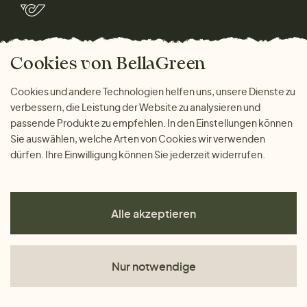
Marken
Wohnen
Versand und Zahlung
Bella Green Magazin
Geschenke
Cookies von BellaGreen
Warum bei uns einkaufen
ZAHLUNGSMÖGLICHKEITEN
Cookies und andere Technologien helfen uns, unsere Dienste zu
verbessern, die Leistung der Website zu analysieren und
passende Produkte zu empfehlen. In den Einstellungen können
Sie auswählen, welche Arten von Cookies wir verwenden
dürfen. Ihre Einwilligung können Sie jederzeit widerrufen.
Alle akzeptieren
Nur notwendige
AGB