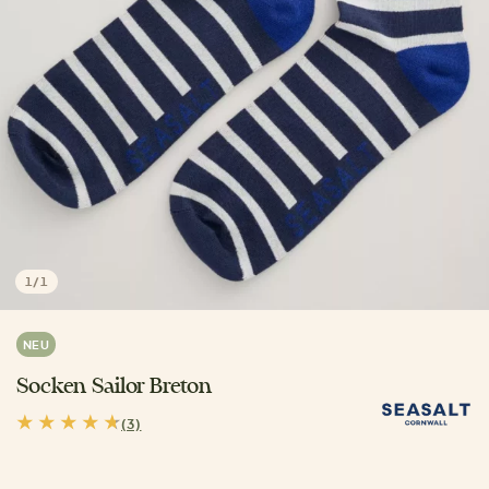
1
/
1
NEU
Socken Sailor Breton
(3)