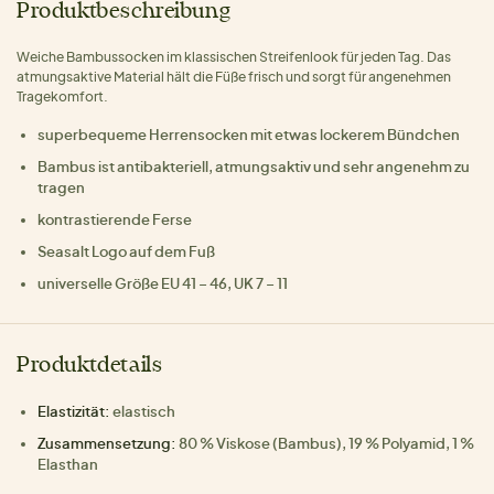
Produktbeschreibung
Weiche Bambussocken im klassischen Streifenlook für jeden Tag. Das
atmungsaktive Material hält die Füße frisch und sorgt für angenehmen
Tragekomfort.
superbequeme Herrensocken mit etwas lockerem Bündchen
Bambus ist antibakteriell, atmungsaktiv und sehr angenehm zu
tragen
kontrastierende Ferse
Seasalt Logo auf dem Fuß
universelle Größe EU 41 – 46, UK 7 – 11
Produktdetails
Elastizität:
elastisch
Zusammensetzung:
80 % Viskose (Bambus), 19 % Polyamid, 1 %
Elasthan