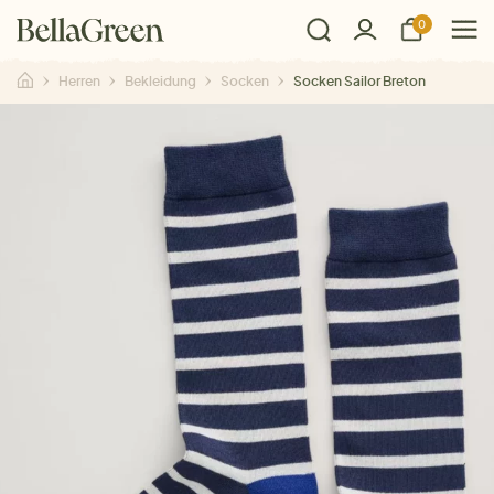
0
Herren
Bekleidung
Socken
Socken Sailor Breton