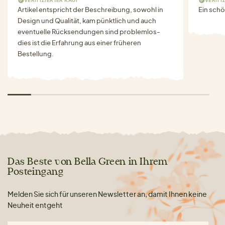
Artikel entspricht der Beschreibung, sowohl in
Ein schö
Design und Qualität, kam pünktlich und auch
eventuelle Rücksendungen sind problemlos-
dies ist die Erfahrung aus einer früheren
Bestellung.
Das Beste von Bella Green in Ihrem
Posteingang
Melden Sie sich für unseren Newsletter an, damit Ihnen keine
Neuheit entgeht