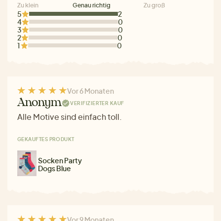
Zu klein
Genau richtig
Zu groß
5
2
4
0
3
0
2
0
1
0
Vor 6 Monaten
Anonym
VERIFIZIERTER KAUF
Alle Motive sind einfach toll.
GEKAUFTES PRODUKT
Socken Party
Dogs Blue
Vor 9 Monaten