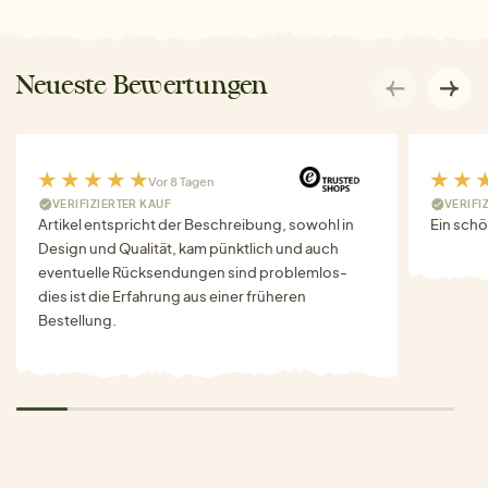
Neueste Bewertungen
Vor 8 Tagen
VERIFIZIERTER KAUF
VERIFI
Artikel entspricht der Beschreibung, sowohl in
Ein schö
Design und Qualität, kam pünktlich und auch
eventuelle Rücksendungen sind problemlos-
dies ist die Erfahrung aus einer früheren
Bestellung.