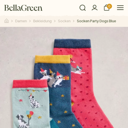
0
Damen
Bekleidung
Socken
Socken Party Dogs Blue