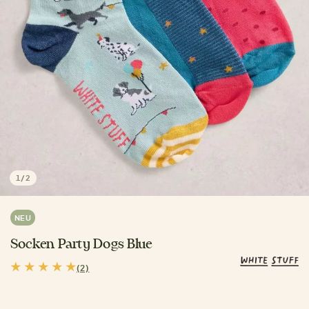
1
/
2
NEU
Socken Party Dogs Blue
(2)