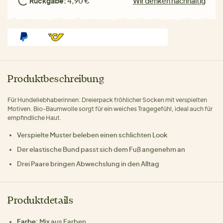
Rückgabe:
4,90 €
Wir denken nachhaltig
Produktbeschreibung
Für Hundeliebhaberinnen: Dreierpack fröhlicher Socken mit verspielten
Motiven. Bio-Baumwolle sorgt für ein weiches Tragegefühl, ideal auch für
empfindliche Haut.
Verspielte Muster beleben einen schlichten Look
Der elastische Bund passt sich dem Fuß angenehm an
Drei Paare bringen Abwechslung in den Alltag
Produktdetails
Farbe:
Mix aus Farben