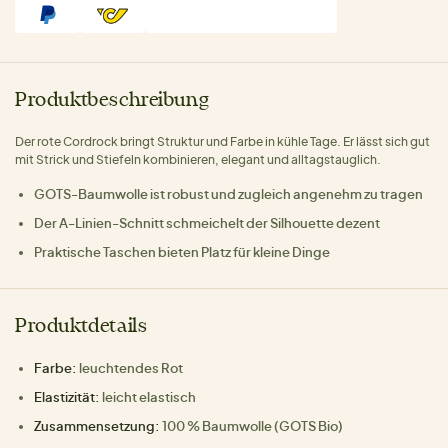
Produktbeschreibung
Der rote Cordrock bringt Struktur und Farbe in kühle Tage. Er lässt sich gut
mit Strick und Stiefeln kombinieren, elegant und alltagstauglich.
GOTS-Baumwolle ist robust und zugleich angenehm zu tragen
Der A-Linien-Schnitt schmeichelt der Silhouette dezent
Praktische Taschen bieten Platz für kleine Dinge
Produktdetails
Farbe:
leuchtendes Rot
Elastizität:
leicht elastisch
Zusammensetzung:
100 % Baumwolle (GOTS Bio)