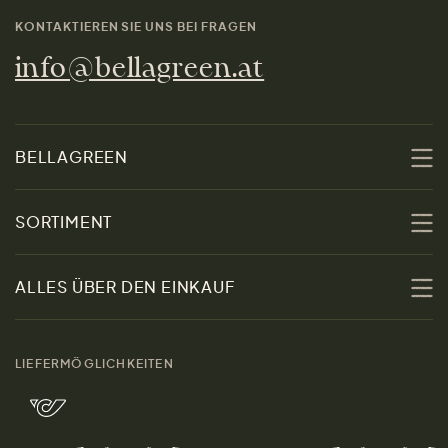
KONTAKTIEREN SIE UNS BEI FRAGEN
info@bellagreen.at
BELLAGREEN
Über uns
SORTIMENT
Nachhaltigkeit
Sale
ALLES ÜBER DEN EINKAUF
Materialien
Damen
Größenratgeber
Kontakt
LIEFERMÖGLICHKEITEN
Herren
Rücksendung der Ware
Marken
Wohnen
Versand und Zahlung