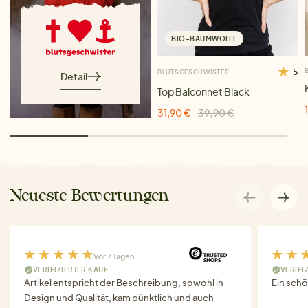
BIO-BAUMWOLLE
5
BLUTSGESCHWISTER
Detail
Top Balconnet Black
31,90 €
39,90 €
Neueste Bewertungen
Vor 7 Tagen
VERIFIZIERTER KAUF
VERIFI
Artikel entspricht der Beschreibung, sowohl in
Ein schö
Design und Qualität, kam pünktlich und auch