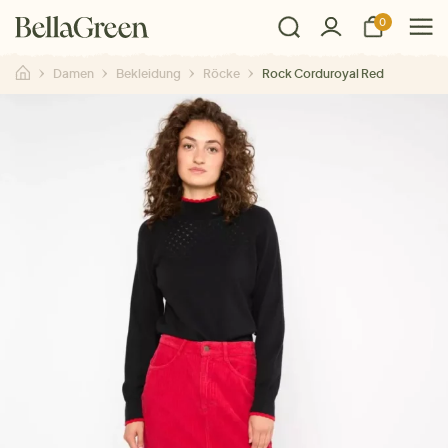
0
Damen
Bekleidung
Röcke
Rock Corduroyal Red