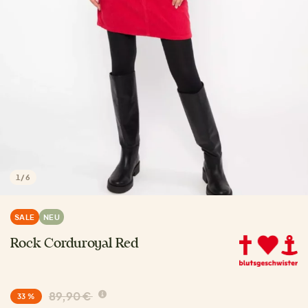
1
/
6
SALE
NEU
Rock Corduroyal Red
89,90 €
33 %