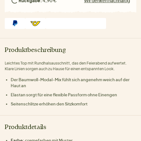
Rückgabe:
4,90 €
Wir denken nachhaltig
Produktbeschreibung
Leichtes Top mit Rundhalsausschnitt, das den Feierabend aufwertet.
Klare Linien sorgen auch zu Hause für einen entspannten Look.
Der Baumwoll-Modal-Mix fühlt sich angenehm weich auf der
Haut an
Elastan sorgt für eine flexible Passform ohne Einengen
Seitenschlitze erhöhen den Sitzkomfort
Produktdetails
Farbe:
cremefarben mit Muster