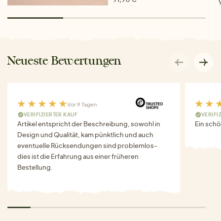
Neueste Bewertungen
Vor 9 Tagen
VERIFIZIERTER KAUF
VERIFI
Artikel entspricht der Beschreibung, sowohl in
Ein schö
Design und Qualität, kam pünktlich und auch
eventuelle Rücksendungen sind problemlos-
dies ist die Erfahrung aus einer früheren
Bestellung.