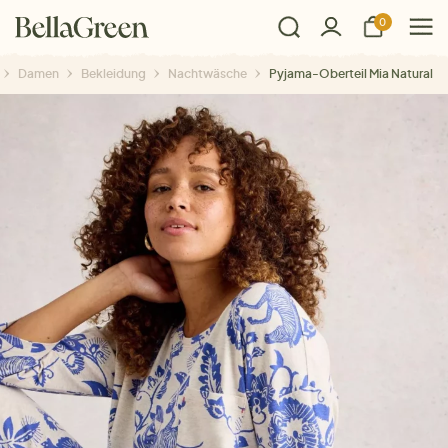
0
Damen
Bekleidung
Nachtwäsche
Pyjama-Oberteil Mia Natural