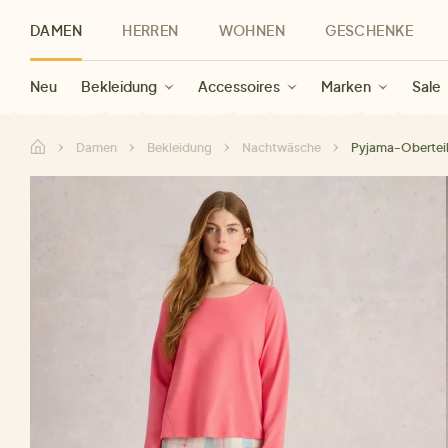
DAMEN
HERREN
WOHNEN
GESCHENKE
Neu
Herren Neu
Kategorien
Geschenke für Frauen
Sale Damen
Bekleidung
Bekleidung
Marken
Sale Herren
Accessoires
Geschenke für Männer
Sale
Marken
Marken
Sale
Gesch
Sale
Damen
Bekleidung
Nachtwäsche
Pyjama-Oberteil