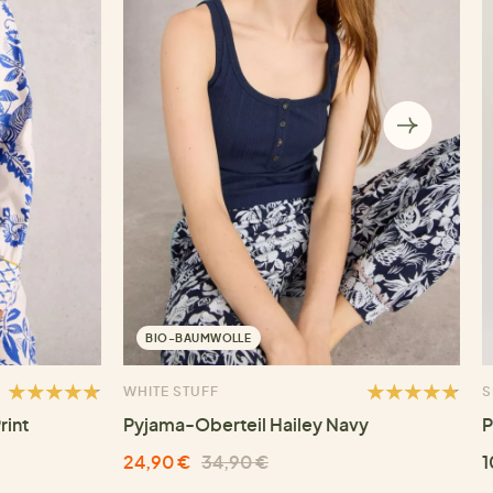
BIO-BAUMWOLLE
WHITE STUFF
S
rint
Pyjama-Oberteil Hailey Navy
P
24,90 €
34,90 €
1