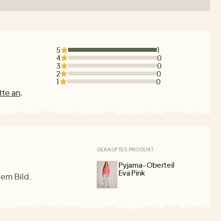
5
1
4
0
3
0
2
0
1
0
tte an
.
GEKAUFTES PRODUKT
Pyjama-Oberteil
Eva Pink
dem Bild.