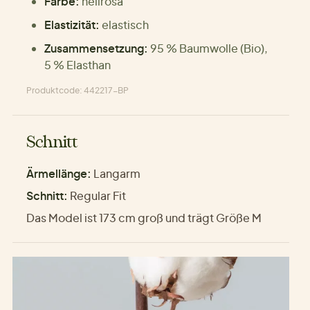
Farbe:
hellrosa
Elastizität:
elastisch
Zusammensetzung:
95 % Baumwolle (Bio),
5 % Elasthan
Produktcode: 442217-BP
Schnitt
Ärmellänge:
Langarm
Schnitt:
Regular Fit
Das Model ist 173 cm groß und trägt Größe M