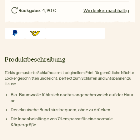
Rückgabe:
4,90 €
Wir denken nachhaltig
Produktbeschreibung
Türkis gemusterte Schlafhose mit originellem Print für gemütliche Nächte.
Locker geschnitten und leicht, perfekt zum Schlafen und Entspannen zu
Hause.
Bio-Baumwolle fühlt sich nachts angenehm weich auf der Haut
an
Der elastische Bund sitzt bequem, ohne zu drücken
Die Innenbeinlänge von 74 cm passt für eine normale
Körpergröße