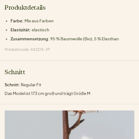
Produktdetails
Farbe:
Mix aus Farben
Elastizität:
elastisch
Zusammensetzung:
95 % Baumwolle (Bio), 5 % Elasthan
Produktcode: 442219-TP
Schnitt
Schnitt:
Regular Fit
Das Model ist 173 cm groß und trägt Größe M