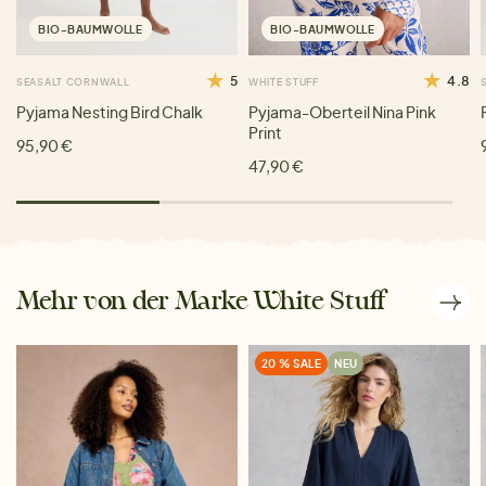
BIO-BAUMWOLLE
BIO-BAUMWOLLE
5
4.8
SEASALT CORNWALL
WHITE STUFF
Pyjama Nesting Bird Chalk
Pyjama-Oberteil Nina Pink
Print
95,90 €
47,90 €
Mehr von der Marke White Stuff
20 % SALE
NEU