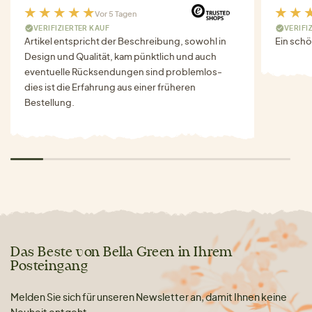
Vor 5 Tagen
VERIFIZIERTER KAUF
VERIFI
Artikel entspricht der Beschreibung, sowohl in
Ein schö
Design und Qualität, kam pünktlich und auch
eventuelle Rücksendungen sind problemlos-
dies ist die Erfahrung aus einer früheren
Bestellung.
Das Beste von Bella Green in Ihrem
Posteingang
Melden Sie sich für unseren Newsletter an, damit Ihnen keine
Neuheit entgeht