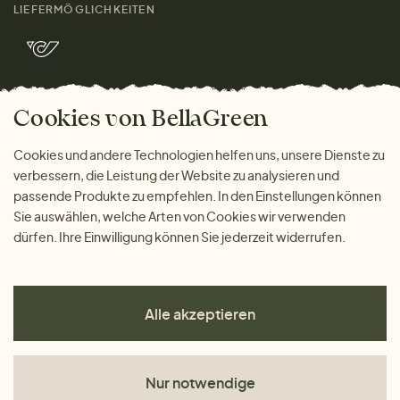
Kontakt
LIEFERMÖGLICHKEITEN
Herren
Rücksendung der Ware
Marken
Wohnen
Versand und Zahlung
Bella Green Magazin
Geschenke
Cookies von BellaGreen
Warum bei uns einkaufen
ZAHLUNGSMÖGLICHKEITEN
Cookies und andere Technologien helfen uns, unsere Dienste zu
verbessern, die Leistung der Website zu analysieren und
passende Produkte zu empfehlen. In den Einstellungen können
Sie auswählen, welche Arten von Cookies wir verwenden
dürfen. Ihre Einwilligung können Sie jederzeit widerrufen.
Alle akzeptieren
Nur notwendige