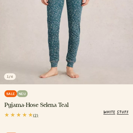
1
/
6
SALE
NEU
Pyjama-Hose Selena Teal
(2)