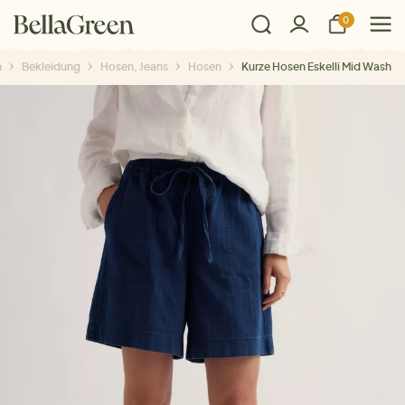
0
n
Bekleidung
Hosen, Jeans
Hosen
Kurze Hosen Eskelli Mid Wash