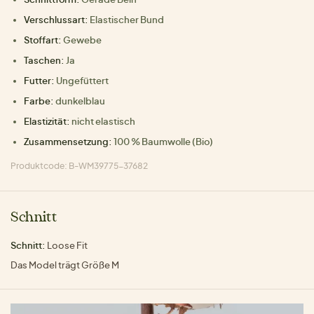
Verschlussart:
Elastischer Bund
Stoffart:
Gewebe
Taschen:
Ja
Futter:
Ungefüttert
Farbe:
dunkelblau
Elastizität:
nicht elastisch
Zusammensetzung:
100 % Baumwolle (Bio)
Produktcode: B-WM39775-37682
Schnitt
Schnitt:
Loose Fit
Das Model trägt Größe M