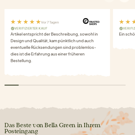
Vor 7 Tagen
VERIFIZIERTER KAUF
VERIFI
Artikel entspricht der Beschreibung, sowohl in
Ein schö
Design und Qualität, kam pünktlich und auch
eventuelle Rücksendungen sind problemlos-
dies ist die Erfahrung aus einer früheren
Bestellung.
Das Beste von Bella Green in Ihrem
Posteingang