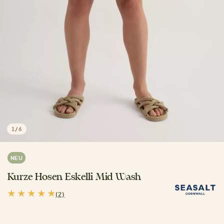
1
/
6
NEU
Kurze Hosen Eskelli Mid Wash
(2)