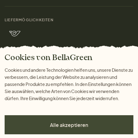
Materialien
Damen
Größenratgeber
Kontakt
LIEFERMÖGLICHKEITEN
Herren
Rücksendung der Ware
Marken
Wohnen
Versand und Zahlung
Bella Green Magazin
Geschenke
Cookies von BellaGreen
Warum bei uns einkaufen
ZAHLUNGSMÖGLICHKEITEN
Cookies und andere Technologien helfen uns, unsere Dienste zu
verbessern, die Leistung der Website zu analysieren und
passende Produkte zu empfehlen. In den Einstellungen können
Sie auswählen, welche Arten von Cookies wir verwenden
dürfen. Ihre Einwilligung können Sie jederzeit widerrufen.
Alle akzeptieren