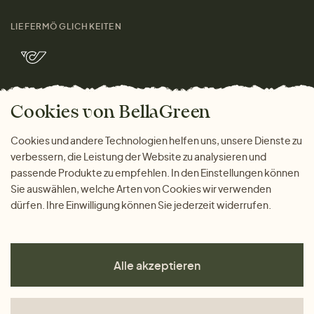
Größenratgeber
Kontakt
LIEFERMÖGLICHKEITEN
Herren
Rücksendung der Ware
Marken
Wohnen
Versand und Zahlung
Bella Green Magazin
Geschenke
Cookies von BellaGreen
Warum bei uns einkaufen
ZAHLUNGSMÖGLICHKEITEN
Cookies und andere Technologien helfen uns, unsere Dienste zu
verbessern, die Leistung der Website zu analysieren und
passende Produkte zu empfehlen. In den Einstellungen können
Sie auswählen, welche Arten von Cookies wir verwenden
dürfen. Ihre Einwilligung können Sie jederzeit widerrufen.
Alle akzeptieren