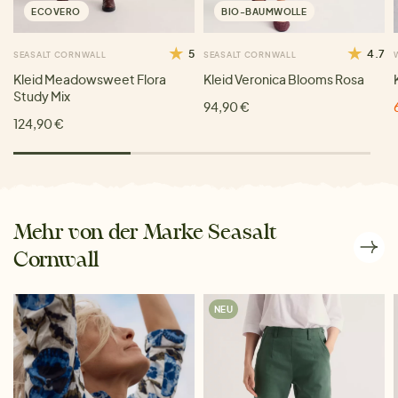
ECOVERO
BIO-BAUMWOLLE
5
4.7
SEASALT CORNWALL
SEASALT CORNWALL
Kleid Meadowsweet Flora
Kleid Veronica Blooms Rosa
Study Mix
94,90 €
124,90 €
Mehr von der Marke Seasalt
Cornwall
NEU