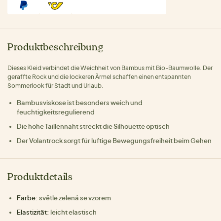
Produktbeschreibung
Dieses Kleid verbindet die Weichheit von Bambus mit Bio-Baumwolle. Der
geraffte Rock und die lockeren Ärmel schaffen einen entspannten
Sommerlook für Stadt und Urlaub.
Bambusviskose ist besonders weich und
feuchtigkeitsregulierend
Die hohe Taillennaht streckt die Silhouette optisch
Der Volantrock sorgt für luftige Bewegungsfreiheit beim Gehen
Produktdetails
Farbe:
světle zelená se vzorem
Elastizität:
leicht elastisch