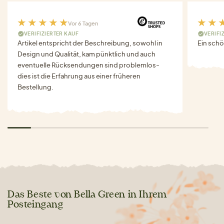
Vor 6 Tagen
VERIFIZIERTER KAUF
VERIFI
Artikel entspricht der Beschreibung, sowohl in
Ein schö
Design und Qualität, kam pünktlich und auch
eventuelle Rücksendungen sind problemlos-
dies ist die Erfahrung aus einer früheren
Bestellung.
Das Beste von Bella Green in Ihrem
Posteingang