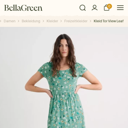
0
Damen
Bekleidung
Kleider
Freizeitkleider
Kleid Tor View Leaf