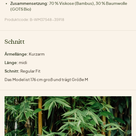
Zusammensetzung:
70 % Viskose (Bambus), 30 % Baumwolle
(GOTS Bio)
Produktcode: B-WM37548-35918
Schnitt
Ärmellänge:
Kurzarm
Länge:
midi
Schnitt:
Regular Fit
Das Model ist 176 cm groß und trägt Größe M