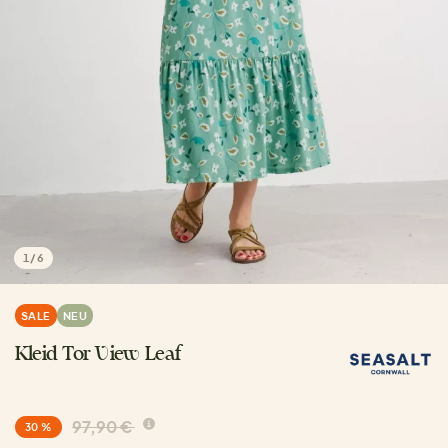
1
/
6
SALE
NEU
Kleid Tor View Leaf
97,90 €
30 %