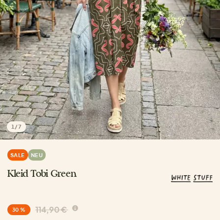
1
/
7
SALE
NEU
Kleid Tobi Green
114,90 €
30 %