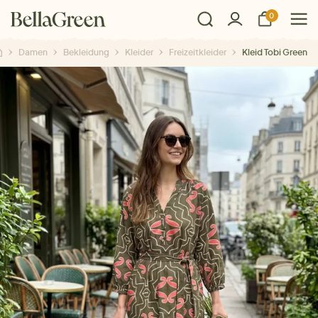
0
Damen
Bekleidung
Kleider
Freizeitkleider
Kleid Tobi Green