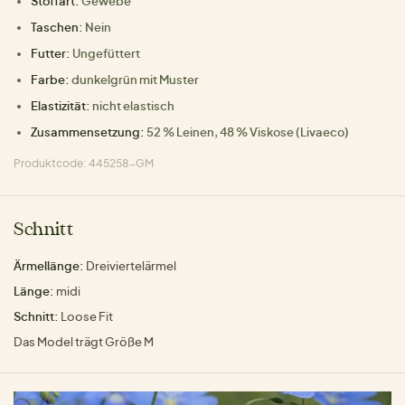
Stoffart:
Gewebe
Taschen:
Nein
Futter:
Ungefüttert
Farbe:
dunkelgrün mit Muster
Elastizität:
nicht elastisch
Zusammensetzung:
52 % Leinen, 48 % Viskose (Livaeco)
Produktcode: 445258-GM
Schnitt
Ärmellänge:
Dreiviertelärmel
Länge:
midi
Schnitt:
Loose Fit
Das Model trägt Größe M