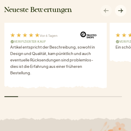
Neueste Bewertungen
Vor 6 Tagen
VERIFIZIERTER KAUF
VERIFI
Artikel entspricht der Beschreibung, sowohl in
Ein schö
Design und Qualität, kam pünktlich und auch
eventuelle Rücksendungen sind problemlos-
dies ist die Erfahrung aus einer früheren
Bestellung.