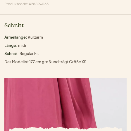
Produktcode: 42889-063
Schnitt
Ärmellänge:
Kurzarm
Länge:
midi
Schnitt:
Regular Fit
Das Model ist 177 cm groß und trägt Größe XS