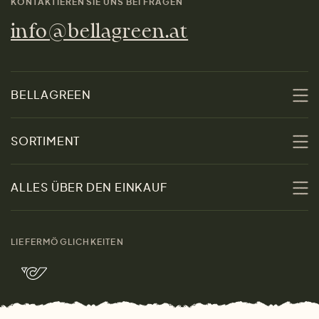
KONTAKTIEREN SIE UNS BEI FRAGEN
info@bellagreen.at
BELLAGREEN
Über uns
SORTIMENT
Nachhaltigkeit
Sale
ALLES ÜBER DEN EINKAUF
Materialien
Damen
Größenratgeber
Kontakt
LIEFERMÖGLICHKEITEN
Herren
Rücksendung der Ware
Marken
Wohnen
Versand und Zahlung
Bella Green Magazin
Geschenke