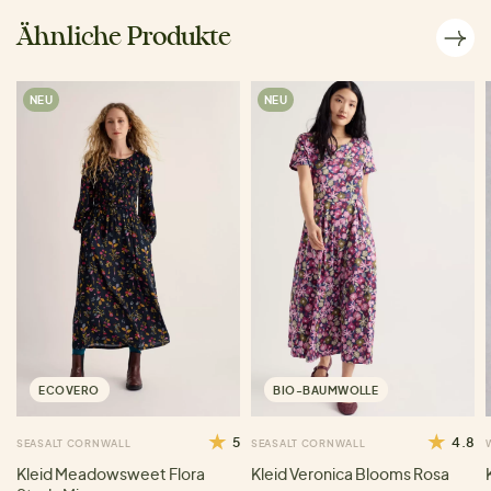
Ähnliche Produkte
NEU
NEU
ECOVERO
BIO-BAUMWOLLE
5
4.8
SEASALT CORNWALL
SEASALT CORNWALL
Kleid Meadowsweet Flora
Kleid Veronica Blooms Rosa