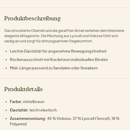
Produktbeschreibung
Das smockierte Oberteil und die gerafften Ärmel verleihen dem Kleid eine
elegante Alltagsnote. Die Mischung aus Lyocell und Viskose fühlt sich
seidig an und sorgt für atmungsaktiven Tragekomfort.
Leichte Elastizität für angenehme Bewegungsfreiheit
Rückenausschnitt mit Kordel zum individuellen Binden
Midi-Länge passend zu Sandalen oder Sneakern
Produktdetails
Farbe:
mittelbraun
Elastizität:
leicht elastisch
Zusammensetzung:
45 % Viskose, 37 % Lyocell (Tencel), 18 %
Polyamid