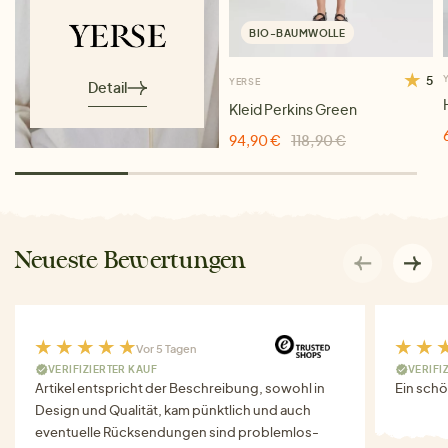
BIO-BAUMWOLLE
5
YERSE
Detail
Kleid Perkins Green
94,90 €
118,90 €
Neueste Bewertungen
Vor 5 Tagen
VERIFIZIERTER KAUF
VERIFI
Artikel entspricht der Beschreibung, sowohl in
Ein schö
Design und Qualität, kam pünktlich und auch
eventuelle Rücksendungen sind problemlos-