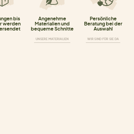
ungen bis
Angenehme
Persönliche
r werden
Materialien und
Beratung bei der
versendet
bequeme Schnitte
Auswahl
UNSERE MATERIALIEN
WIR SIND FÜR SIE DA