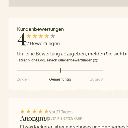
Kundenbewertungen
4
2 Bewertungen
Um eine Bewertung abzugeben,
melden Sie sich bi
Tatsächliche Größe nach Kundenbewertungen (2):
Zu klein
Genau richtig
Zu groß
Vor 27 Tagen
Anonym
VERIFIZIERTER KAUF
Etwas lockerer, aber ein schönes und bequemes Kl