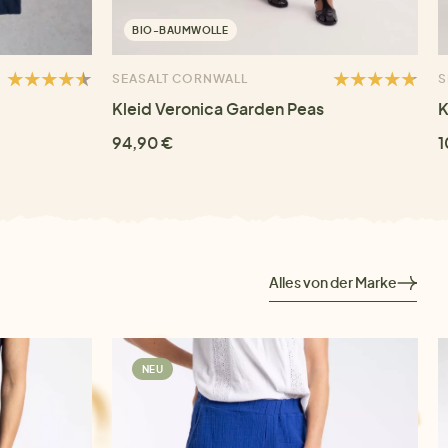
BIO-BAUMWOLLE
SEASALT CORNWALL
S
Kleid Veronica Garden Peas
K
94,90 €
1
Alles von der Marke
NEU