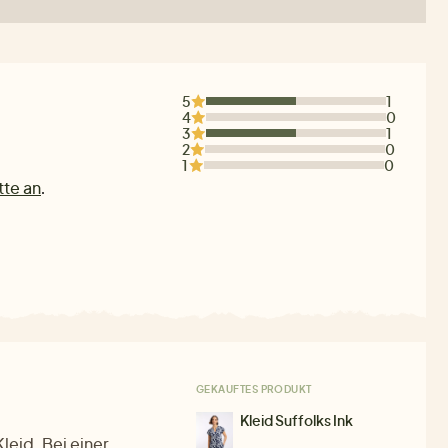
5
1
4
0
3
1
2
0
1
0
tte an
.
GEKAUFTES PRODUKT
Kleid Suffolks Ink
eid. Bei einer