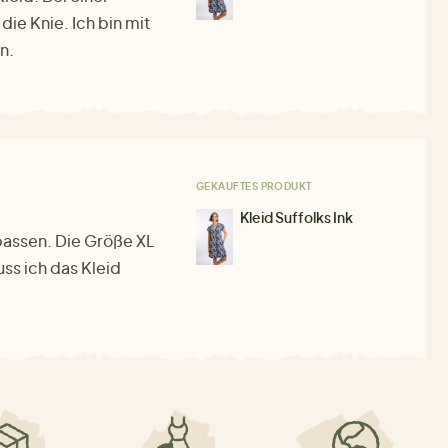
ie Knie. Ich bin mit
n.
GEKAUFTES PRODUKT
Kleid Suffolks Ink
 passen. Die Größe XL
ss ich das Kleid