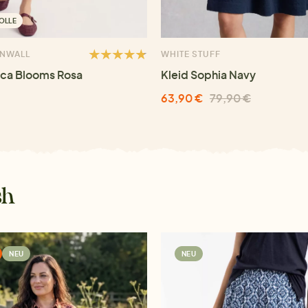
OLLE
RNWALL
WHITE STUFF
ica Blooms Rosa
Kleid Sophia Navy
63,90 €
79,90 €
sh
NEU
NEU