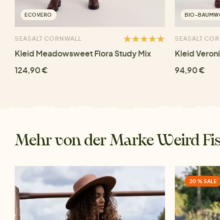
ECOVERO
BIO-BAUMW
SEASALT CORNWALL
SEASALT CO
Kleid Meadowsweet Flora Study Mix
Kleid Veron
124,90 €
94,90 €
Mehr von der Marke Weird Fi
20 % SALE