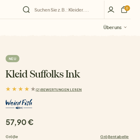
0
Über uns
Über uns
Über uns
Über uns
Über uns
NEU
Kleid Suffolks Ink
(2)
BEWERTUNGEN LESEN
57,90 €
Größe
Größentabelle