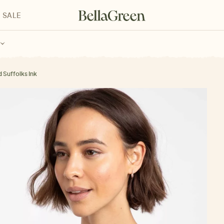
SALE
enke für Kinder
Geschenke für alle
Geschenkgutscheine
d Suffolks Ink