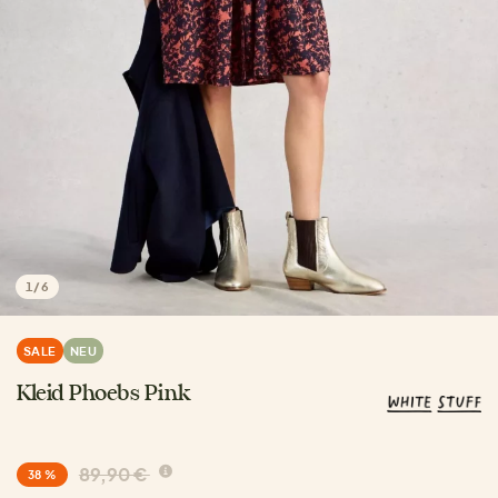
1
/
6
SALE
NEU
Kleid Phoebs Pink
89,90 €
38 %