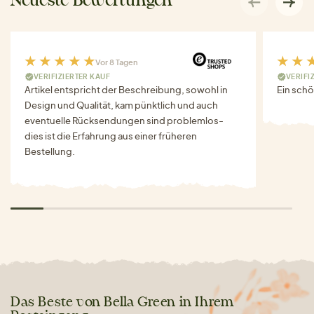
Neueste Bewertungen
Vor 8 Tagen
VERIFIZIERTER KAUF
VERIFI
Artikel entspricht der Beschreibung, sowohl in
Ein schö
Design und Qualität, kam pünktlich und auch
eventuelle Rücksendungen sind problemlos-
dies ist die Erfahrung aus einer früheren
Bestellung.
Das Beste von Bella Green in Ihrem