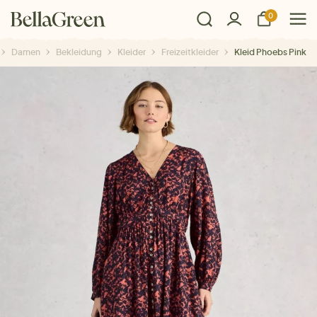
0
Damen
Bekleidung
Kleider
Freizeitkleider
Kleid Phoebs Pink