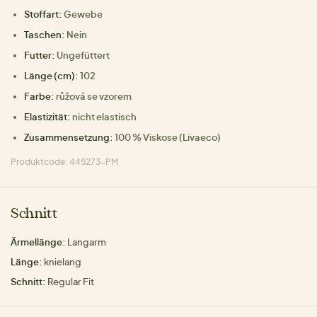
Stoffart:
Gewebe
Taschen:
Nein
Futter:
Ungefüttert
Länge (cm):
102
Farbe:
růžová se vzorem
Elastizität:
nicht elastisch
Zusammensetzung:
100 % Viskose (Livaeco)
Produktcode: 445273-PM
Schnitt
Ärmellänge:
Langarm
Länge:
knielang
Schnitt:
Regular Fit