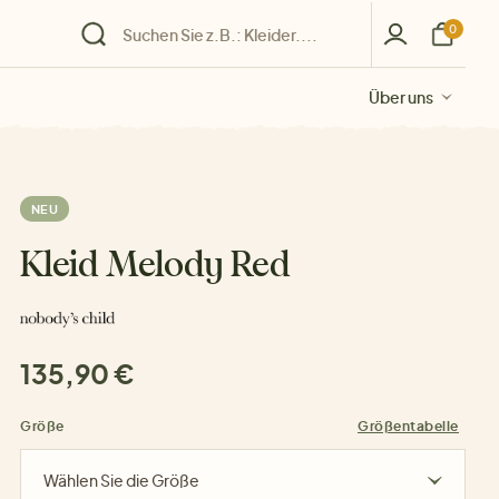
0
Über uns
Über uns
Über uns
Über uns
Über uns
NEU
Kleid Melody Red
135,90 €
Größe
Größentabelle
Wählen Sie die Größe