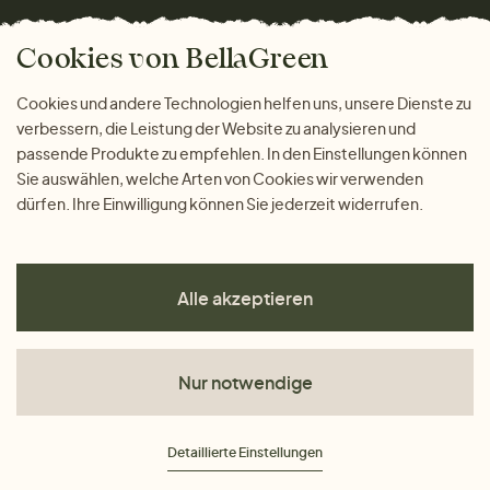
Versand und Zahlung
Bella Green Magazin
Geschenke
Cookies von BellaGreen
Warum bei uns einkaufen
ZAHLUNGSMÖGLICHKEITEN
Cookies und andere Technologien helfen uns, unsere Dienste zu
verbessern, die Leistung der Website zu analysieren und
passende Produkte zu empfehlen. In den Einstellungen können
Sie auswählen, welche Arten von Cookies wir verwenden
dürfen. Ihre Einwilligung können Sie jederzeit widerrufen.
Alle akzeptieren
Nur notwendige
AGB
Detaillierte Einstellungen
Datenschutz
Impressum
Cookies