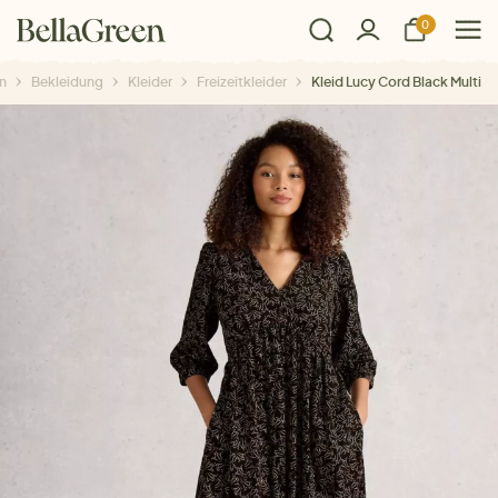
0
n
Bekleidung
Kleider
Freizeitkleider
Kleid Lucy Cord Black Multi