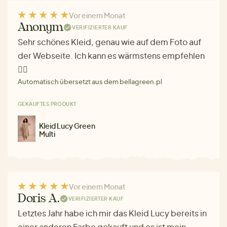
Vor einem Monat
Anonym
VERIFIZIERTER KAUF
Sehr schönes Kleid, genau wie auf dem Foto auf
der Webseite. Ich kann es wärmstens empfehlen
❤️‍🔥
Automatisch übersetzt aus dem bellagreen.pl
GEKAUFTES PRODUKT
Kleid Lucy Green
Multi
Vor einem Monat
Doris A.
VERIFIZIERTER KAUF
Letztes Jahr habe ich mir das Kleid Lucy bereits in
einer anderen Farbe gekauft und es ist mein