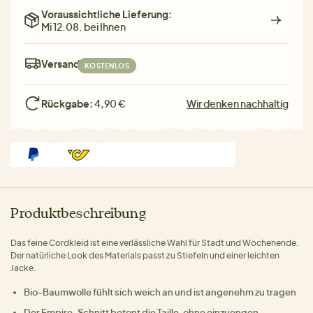
Voraussichtliche Lieferung:
Mi 12.08. bei Ihnen
Versand:
KOSTENLOS
Rückgabe:
4,90 €
Wir denken nachhaltig
Produktbeschreibung
Das feine Cordkleid ist eine verlässliche Wahl für Stadt und Wochenende.
Der natürliche Look des Materials passt zu Stiefeln und einer leichten
Jacke.
Bio-Baumwolle fühlt sich weich an und ist angenehm zu tragen
Der Empire-Schnitt betont die Taille, ohne einzuengen