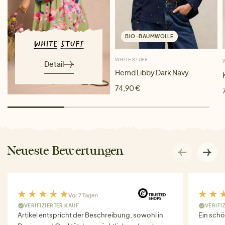
BIO-BAUMWOLLE
WHITE STUFF
Detail
Hemd Libby Dark Navy
74,90 €
Neueste Bewertungen
Vor 7 Tagen
VERIFIZIERTER KAUF
VERIFI
Artikel entspricht der Beschreibung, sowohl in
Ein schö