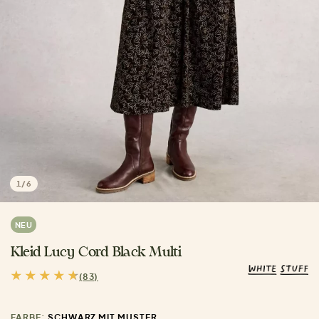
1
/
6
NEU
Kleid Lucy Cord Black Multi
(83)
FARBE:
SCHWARZ MIT MUSTER