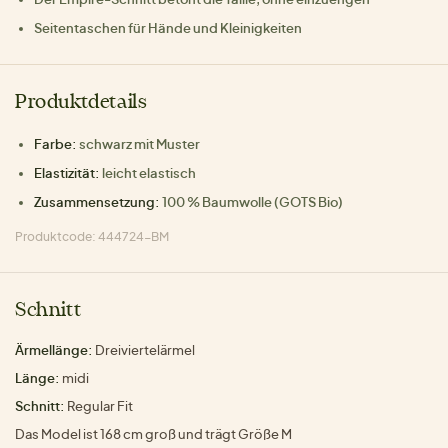
Seitentaschen für Hände und Kleinigkeiten
Produktdetails
Farbe:
schwarz mit Muster
Elastizität:
leicht elastisch
Zusammensetzung:
100 % Baumwolle (GOTS Bio)
Produktcode: 444724-BM
Schnitt
Ärmellänge:
Dreiviertelärmel
Länge:
midi
Schnitt:
Regular Fit
Das Model ist 168 cm groß und trägt Größe M