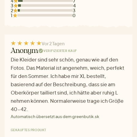
4
7
3
4
2
3
1
0
Vor 2 Tagen
Anonym
VERIFIZIERTER KAUF
Die Kleider sind sehr schön, genau wie auf den
Fotos. Das Material ist angenehm, weich, perfekt
für den Sommer. Ich habe mir XL bestellt,
basierend auf der Beschreibung, dass sie am
Oberkörper tailliert sind, ich hätte aber ruhig L
nehmen können. Normalerweise trage ich Größe
40-42.
Automatisch übersetzt aus dem greenbutik.sk
GEKAUFTES PRODUKT