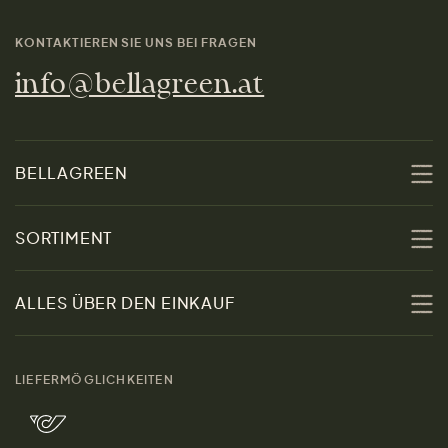
KONTAKTIEREN SIE UNS BEI FRAGEN
info@bellagreen.at
BELLAGREEN
Über uns
SORTIMENT
Nachhaltigkeit
Sale
ALLES ÜBER DEN EINKAUF
Materialien
Damen
Größenratgeber
Kontakt
LIEFERMÖGLICHKEITEN
Herren
Rücksendung der Ware
Marken
Wohnen