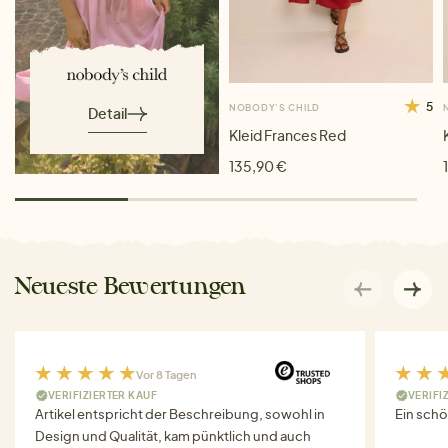
5
NOBODY'S CHILD
Detail
Kleid Frances Red
135,90 €
Neueste Bewertungen
Vor 8 Tagen
VERIFIZIERTER KAUF
VERIFI
Artikel entspricht der Beschreibung, sowohl in
Ein schö
Design und Qualität, kam pünktlich und auch