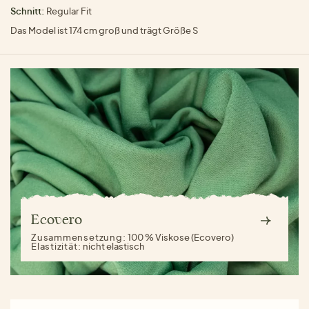
Schnitt:
Regular Fit
Das Model ist 174 cm groß und trägt Größe S
Ecovero
Zusammensetzung:
100 % Viskose (Ecovero)
Elastizität:
nicht elastisch