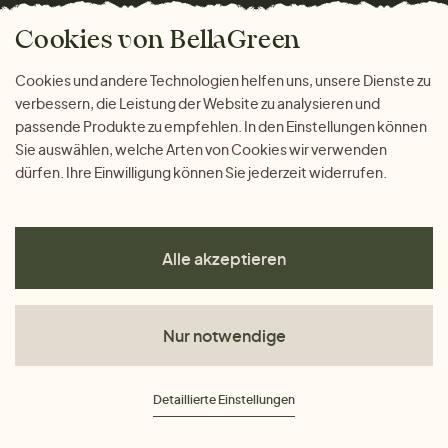
Bella Green Magazin
Geschenke
Cookies von BellaGreen
Warum bei uns einkaufen
ZAHLUNGSMÖGLICHKEITEN
Cookies und andere Technologien helfen uns, unsere Dienste zu
verbessern, die Leistung der Website zu analysieren und
passende Produkte zu empfehlen. In den Einstellungen können
Sie auswählen, welche Arten von Cookies wir verwenden
dürfen. Ihre Einwilligung können Sie jederzeit widerrufen.
Alle akzeptieren
Nur notwendige
AGB
Detaillierte Einstellungen
Datenschutz
Impressum
Cookies