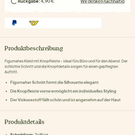
Rückgabe:
4,90 €
Wir denken nachhaltig
Produktbeschreibung
Figurnahes Kleid mit Knopfleiste – ideal fürs Büro und für den Abend. Der
schlichte Schnitt und die Knopfdetails sorgen für einen gepflegten
Auftritt.
Figurnaher Schnitt formt die Silhouette elegant
Die Knopfleiste vorne ermöglicht ein individuelles Styling
Der Viskosestoff fällt schön und ist angenehm auf der Haut
Produktdetails
Schnittform:
Tailliert