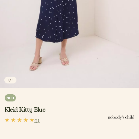
1
/
5
NEU
Kleid Kitty Blue
(1)