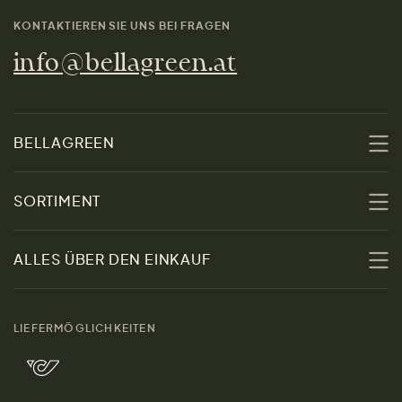
KONTAKTIEREN SIE UNS BEI FRAGEN
info@bellagreen.at
BELLAGREEN
Über uns
SORTIMENT
Nachhaltigkeit
Sale
ALLES ÜBER DEN EINKAUF
Materialien
Damen
Größenratgeber
Kontakt
LIEFERMÖGLICHKEITEN
Herren
Rücksendung der Ware
Marken
Wohnen
Versand und Zahlung