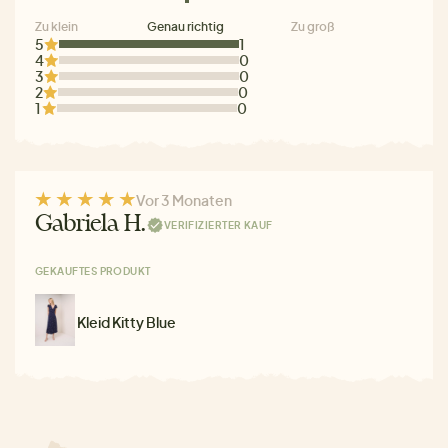
Zu klein
Genau richtig
Zu groß
5
1
4
0
3
0
2
0
1
0
Vor 3 Monaten
Gabriela H.
VERIFIZIERTER KAUF
GEKAUFTES PRODUKT
Kleid Kitty Blue