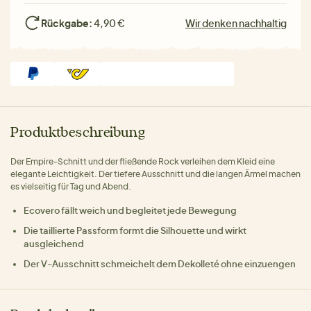
Rückgabe:
4,90 €
Wir denken nachhaltig
Produktbeschreibung
Der Empire-Schnitt und der fließende Rock verleihen dem Kleid eine
elegante Leichtigkeit. Der tiefere Ausschnitt und die langen Ärmel machen
es vielseitig für Tag und Abend.
Ecovero fällt weich und begleitet jede Bewegung
Die taillierte Passform formt die Silhouette und wirkt
ausgleichend
Der V-Ausschnitt schmeichelt dem Dekolleté ohne einzuengen