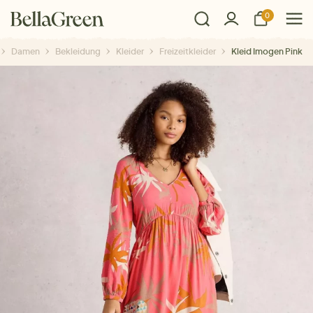
0
Damen
Bekleidung
Kleider
Freizeitkleider
Kleid Imogen Pink