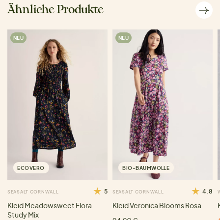
Ähnliche Produkte
NEU
NEU
ECOVERO
BIO-BAUMWOLLE
5
4.8
SEASALT CORNWALL
SEASALT CORNWALL
Kleid Meadowsweet Flora
Kleid Veronica Blooms Rosa
Study Mix