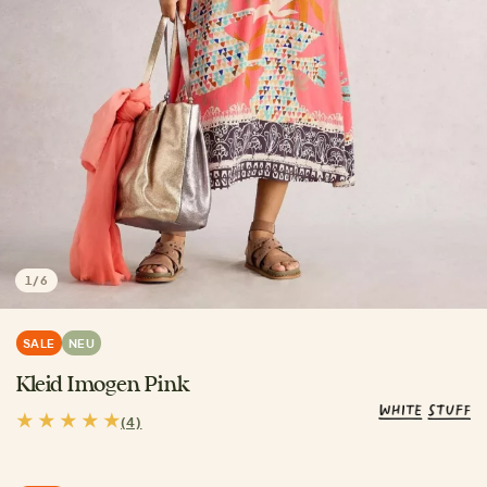
1
/
6
SALE
NEU
Kleid Imogen Pink
(4)