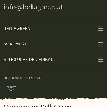
info@bellagreen.at
BELLAGREEN
Über uns
SORTIMENT
Nachhaltigkeit
Sale
ALLES ÜBER DEN EINKAUF
Materialien
Damen
Größenratgeber
Kontakt
LIEFERMÖGLICHKEITEN
Herren
Rücksendung der Ware
Marken
Wohnen
Versand und Zahlung
Bella Green Magazin
Geschenke