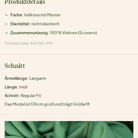
Produktdetails
Farbe:
hellrosa mit Muster
Elastizität:
nicht elastisch
Zusammensetzung:
100 % Viskose (Ecovero)
Produktcode: 444386-PM
Schnitt
Ärmellänge:
Langarm
Länge:
midi
Schnitt:
Regular Fit
Das Model ist 174 cm groß und trägt Größe M