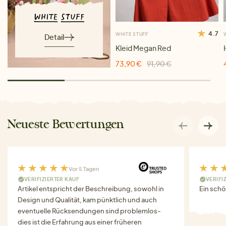
4.7
WHITE STUFF
Detail
Kleid Megan Red
73,90 €
91,90 €
Neueste Bewertungen
Vor 5 Tagen
VERIFIZIERTER KAUF
VERIFI
Artikel entspricht der Beschreibung, sowohl in
Ein schö
Design und Qualität, kam pünktlich und auch
eventuelle Rücksendungen sind problemlos-
dies ist die Erfahrung aus einer früheren