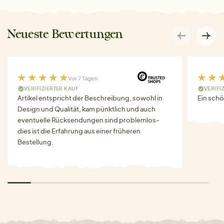
Neueste Bewertungen
Vor 7 Tagen
VERIFIZIERTER KAUF
VERIFI
Artikel entspricht der Beschreibung, sowohl in
Ein schö
Design und Qualität, kam pünktlich und auch
eventuelle Rücksendungen sind problemlos-
dies ist die Erfahrung aus einer früheren
Bestellung.