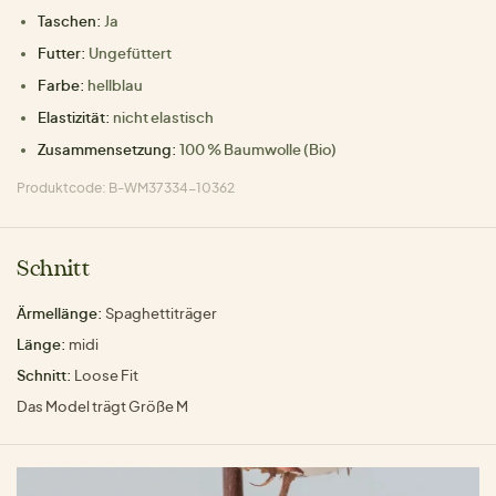
Taschen:
Ja
Futter:
Ungefüttert
Farbe:
hellblau
Elastizität:
nicht elastisch
Zusammensetzung:
100 % Baumwolle (Bio)
Produktcode: B-WM37334-10362
Schnitt
Ärmellänge:
Spaghettiträger
Länge:
midi
Schnitt:
Loose Fit
Das Model trägt Größe M