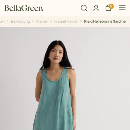
0
en
Bekleidung
Kleider
Freizeitkleider
Kleid Helleborine Sardine