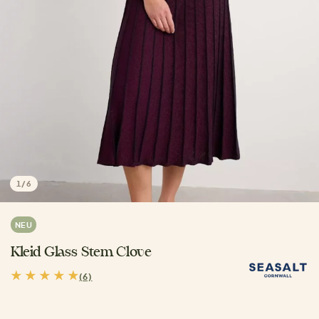
1
/
6
NEU
Kleid Glass Stem Clove
(6)