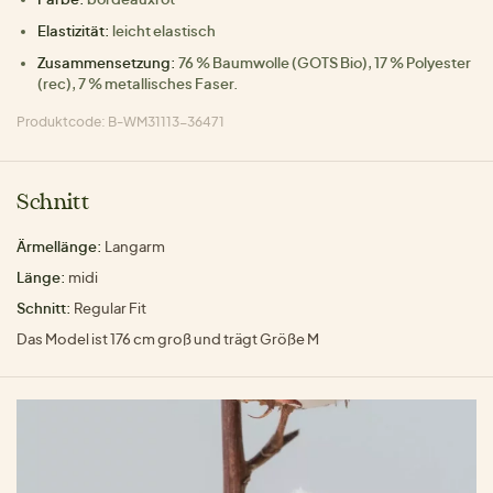
Elastizität:
leicht elastisch
Zusammensetzung:
76 % Baumwolle (GOTS Bio), 17 % Polyester
(rec), 7 % metallisches Faser.
Produktcode: B-WM31113-36471
Schnitt
Ärmellänge:
Langarm
Länge:
midi
Schnitt:
Regular Fit
Das Model ist 176 cm groß und trägt Größe M