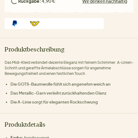
Rückgabe:
4,90 €
Wir denken nachhaltig
Produktbeschreibung
Das Midi-Kleid verbindet dezente Eleganz mit feinem Schimmer. A-Linien-
Schnitt und geraffte Ärmelabschlüsse sorgen für angenehme
Bewegungsfreiheit und einen festlichen Touch.
Die GOTS-Baumwolle fühlt sich angenehm weich an
Das Metallic-Garn verleiht zurückhaltenden Glanz
Die A-Linie sorgt für eleganten Rockschwung
Produktdetails
Farbe:
bordeauxrot