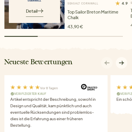
4.9
SEASALT CORNWALL
Detail
Top Sailor Breton Maritime
Chalk
43,90 €
Neueste Bewertungen
Vor 8 Tagen
VERIFIZIERTER KAUF
VERIFI
Artikel entspricht der Beschreibung, sowohl in
Ein schö
Design und Qualität, kam pünktlich und auch
eventuelle Rücksendungen sind problemlos-
dies ist die Erfahrung aus einer früheren
Bestellung.