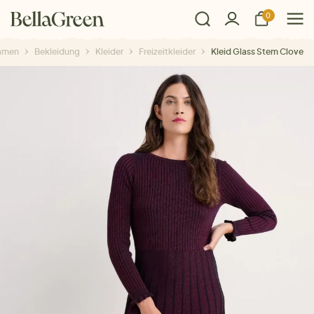
0
amen
Bekleidung
Kleider
Freizeitkleider
Kleid Glass Stem Clove