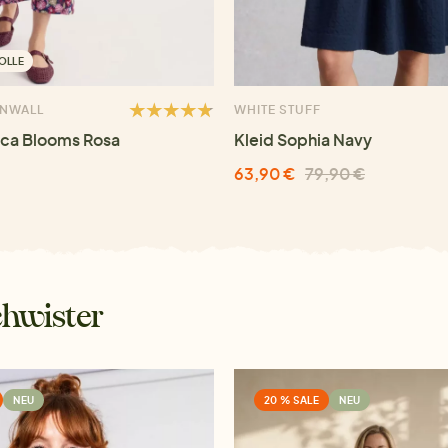
OLLE
RNWALL
WHITE STUFF
ica Blooms Rosa
Kleid Sophia Navy
63,90 €
79,90 €
hwister
NEU
20 % SALE
NEU