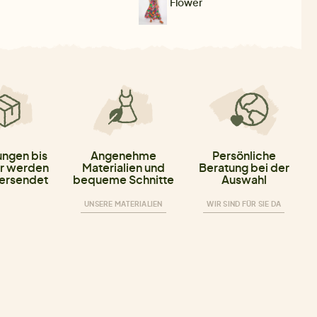
Flower
ungen bis
Angenehme
Persönliche
r werden
Materialien und
Beratung bei der
versendet
bequeme Schnitte
Auswahl
UNSERE MATERIALIEN
WIR SIND FÜR SIE DA