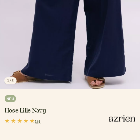
1
/
5
NEU
Hose Lilie Navy
(3)