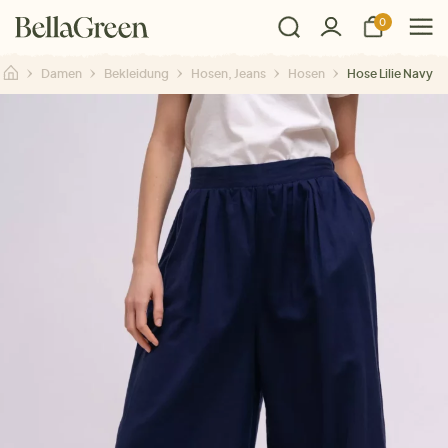
0
Damen
Bekleidung
Hosen, Jeans
Hosen
Hose Lilie Navy