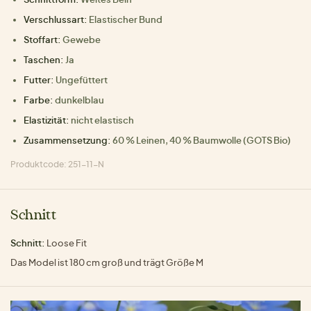
Verschlussart:
Elastischer Bund
Stoffart:
Gewebe
Taschen:
Ja
Futter:
Ungefüttert
Farbe:
dunkelblau
Elastizität:
nicht elastisch
Zusammensetzung:
60 % Leinen, 40 % Baumwolle (GOTS Bio)
Produktcode: 251-11-N
Schnitt
Schnitt:
Loose Fit
Das Model ist 180 cm groß und trägt Größe M