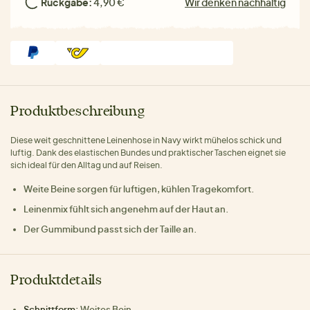
Rückgabe:
4,90 €
Wir denken nachhaltig
Produktbeschreibung
Diese weit geschnittene Leinenhose in Navy wirkt mühelos schick und
luftig. Dank des elastischen Bundes und praktischer Taschen eignet sie
sich ideal für den Alltag und auf Reisen.
Weite Beine sorgen für luftigen, kühlen Tragekomfort.
Leinenmix fühlt sich angenehm auf der Haut an.
Der Gummibund passt sich der Taille an.
Produktdetails
Schnittform:
Weites Bein