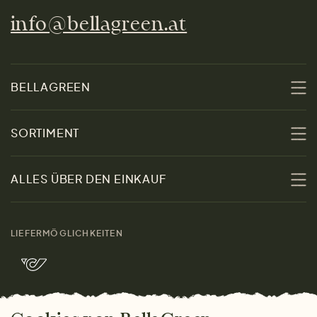
info@bellagreen.at
BELLAGREEN
Über uns
SORTIMENT
Nachhaltigkeit
Sale
ALLES ÜBER DEN EINKAUF
Materialien
Damen
Größenratgeber
Kontakt
LIEFERMÖGLICHKEITEN
Herren
Rücksendung der Ware
Marken
Wohnen
Versand und Zahlung
Bella Green Magazin
Geschenke