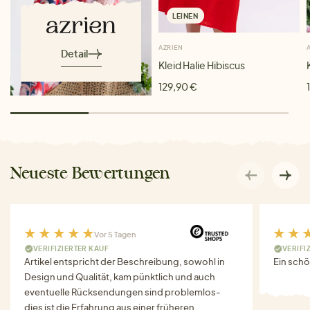
LEINEN
AZRIEN
Detail
Kleid Halie Hibiscus
129,90 €
Neueste Bewertungen
Vor 5 Tagen
VERIFIZIERTER KAUF
VERIFI
Artikel entspricht der Beschreibung, sowohl in
Ein schö
Design und Qualität, kam pünktlich und auch
eventuelle Rücksendungen sind problemlos-
dies ist die Erfahrung aus einer früheren