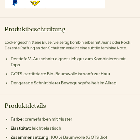
Produktbeschreibung
Locker geschnittene Bluse, vielseitig kombinierbar mit Jeans oder Rock.
Dezente Raffung an den Schultern verleiht eine subtile feminine Note.
Der tiefe V-Ausschnitt eignet sich gut zum Kombinieren mit
Tops
GOTS-zertifizierte Bio-Baumwolle ist sanft zur Haut
Der gerade Schnitt bietet Bewegungsfreiheit im Alltag
Produktdetails
Farbe:
cremefarben mit Muster
Elastizität:
leicht elastisch
Zusammensetzung:
100 % Baumwolle (GOTS Bio)