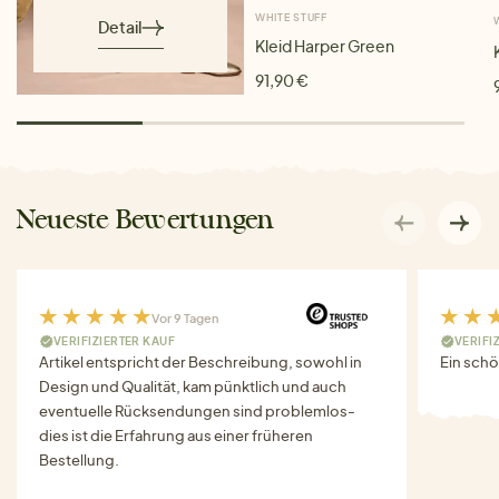
WHITE STUFF
Detail
Kleid Harper Green
91,90 €
Neueste Bewertungen
Vor 9 Tagen
VERIFIZIERTER KAUF
VERIFI
Artikel entspricht der Beschreibung, sowohl in
Ein schö
Design und Qualität, kam pünktlich und auch
eventuelle Rücksendungen sind problemlos-
dies ist die Erfahrung aus einer früheren
Bestellung.