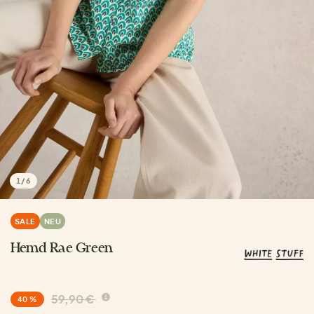
1
/
6
SALE
NEU
Hemd Rae Green
59,90 €
40 %