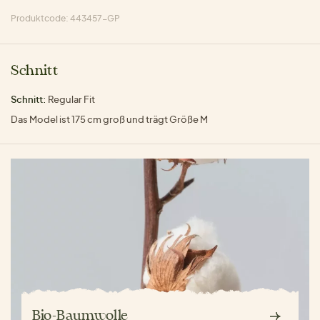
Produktcode: 443457-GP
Schnitt
Schnitt:
Regular Fit
Das Model ist 175 cm groß und trägt Größe M
Bio-Baumwolle