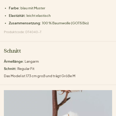
Farbe:
blau mit Muster
Elastizität:
leicht elastisch
Zusammensetzung:
100 % Baumwolle (GOTS Bio)
Produktcode: DT4040-T
Schnitt
Ärmellänge:
Langarm
Schnitt:
Regular Fit
Das Model ist 173 cm groß und trägt Größe M