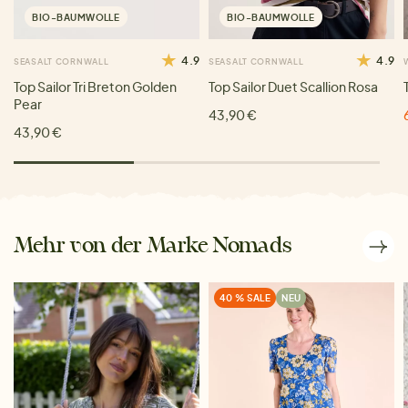
BIO-BAUMWOLLE
BIO-BAUMWOLLE
4.9
4.9
SEASALT CORNWALL
SEASALT CORNWALL
Top Sailor Tri Breton Golden
Top Sailor Duet Scallion Rosa
Pear
43,90 €
43,90 €
Mehr von der Marke Nomads
40 % SALE
NEU