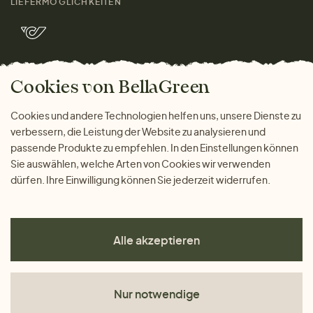
LIEFERMÖGLICHKEITEN
Herren
Rücksendung der Ware
Marken
Wohnen
Versand und Zahlung
Bella Green Magazin
Geschenke
Cookies von BellaGreen
Warum bei uns einkaufen
ZAHLUNGSMÖGLICHKEITEN
Cookies und andere Technologien helfen uns, unsere Dienste zu
verbessern, die Leistung der Website zu analysieren und
passende Produkte zu empfehlen. In den Einstellungen können
Sie auswählen, welche Arten von Cookies wir verwenden
dürfen. Ihre Einwilligung können Sie jederzeit widerrufen.
Alle akzeptieren
Nur notwendige