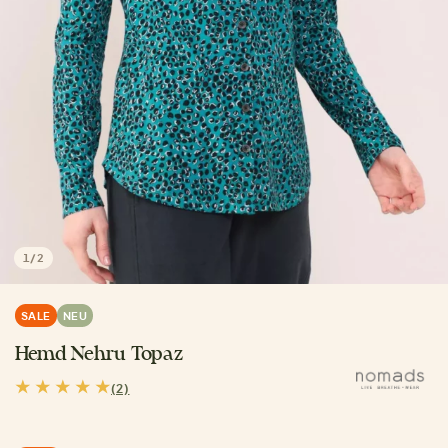
1
/
2
SALE
NEU
Hemd Nehru Topaz
(2)