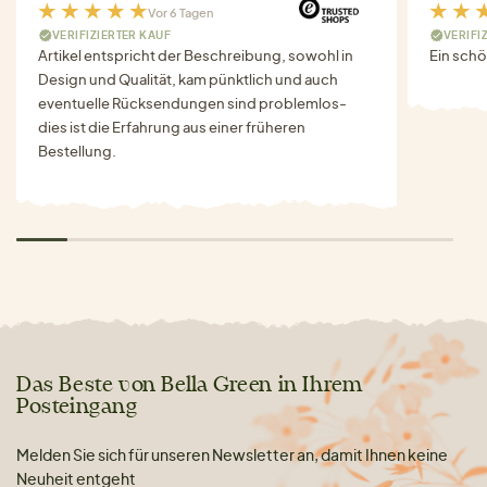
Vor 6 Tagen
VERIFIZIERTER KAUF
VERIFI
Artikel entspricht der Beschreibung, sowohl in
Ein schö
Design und Qualität, kam pünktlich und auch
eventuelle Rücksendungen sind problemlos-
dies ist die Erfahrung aus einer früheren
Bestellung.
Das Beste von Bella Green in Ihrem
Posteingang
Melden Sie sich für unseren Newsletter an, damit Ihnen keine
Neuheit entgeht