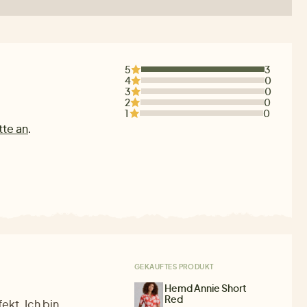
5
3
4
0
3
0
2
0
1
0
tte an
.
GEKAUFTES PRODUKT
Hemd Annie Short
Red
ekt. Ich bin