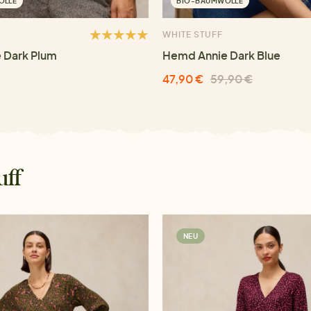
OLLE
BIO-BAUMWOLLE
WHITE STUFF
 Dark Plum
Hemd Annie Dark Blue
47,90 €
59,90 €
uff
NEU