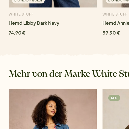
BIO-BAUMWOLLE
BIO-BAUMW
WHITE STUFF
WHITE STUFF
Hemd Libby Dark Navy
Hemd Annie
74,90 €
59,90 €
Mehr von der Marke White St
NEU