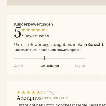
Kundenbewertungen
5
3 Bewertungen
Um eine Bewertung abzugeben,
melden Sie sich bi
Tatsächliche Größe nach Kundenbewertungen (3):
Zu klein
Genau richtig
Zu groß
Vor 4 Tagen
Anonym
VERIFIZIERTER KAUF
Entspricht den Fotos. Schönes Material. Passt perf